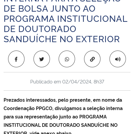
DE BOLSA JUNTO AO
Ministério da Cidadania
PROGRAMA INSTITUCIONAL
Ministério da Saúde
DE DOUTORADO
SANDUÍCHE NO EXTERIOR
Ministério de Minas e Energia
Ministério da Ciência, Tecnologia, Inovações e Comunicações
Copiar para área 
Ministério do Meio Ambiente
Publicado em
02/04/2024, 8h37
Ministério do Turismo
Prezados interessados, pelo presente, em nome da
Ministério do Desenvolvimento Regional
Coordenação PPGCO, divulgamos a seleção interna
para sua representação junto ao
PROGRAMA
Controladoria-Geral da União
INSTITUCIONAL DE DOUTORADO SANDUÍCHE NO
Ministério da Mulher, da Família e dos Direitos Humanos
EXTERIOR, vide anexo abaixo.