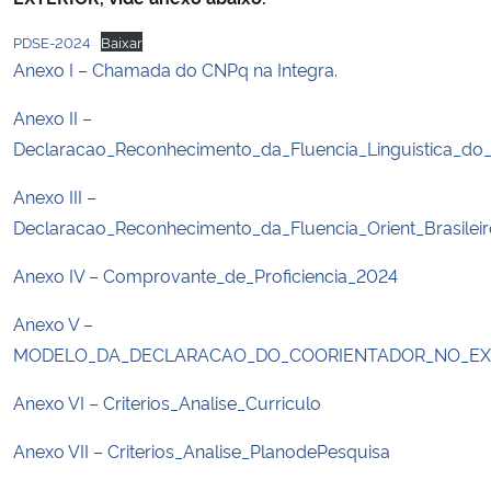
PDSE-2024
Baixar
Secretaria-Geral
Anexo I – Chamada do CNPq na Integra.
Secretaria de Governo
Anexo II –
Declaracao_Reconhecimento_da_Fluencia_Linguistica_do_
Gabinete de Segurança Institucional
Anexo III –
Declaracao_Reconhecimento_da_Fluencia_Orient_Brasileir
Advocacia-Geral da União
Anexo IV – Comprovante_de_Proficiencia_2024
Banco Central do Brasil
Anexo V –
Planalto
MODELO_DA_DECLARACAO_DO_COORIENTADOR_NO_EX
Anexo VI – Criterios_Analise_Curriculo
Anexo VII – Criterios_Analise_PlanodePesquisa