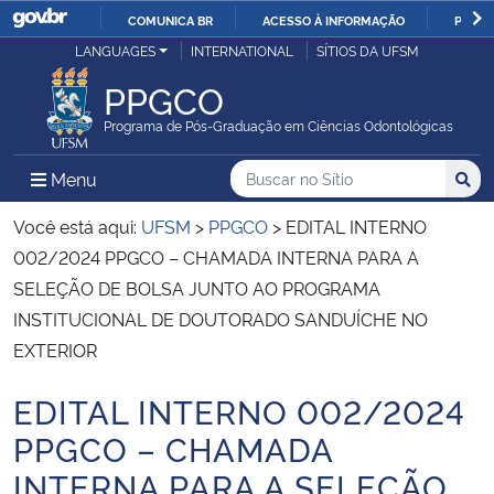
COMUNICA BR
ACESSO À INFORMAÇÃO
PARTI
Casa Civil
LANGUAGES
INTERNATIONAL
SÍTIOS DA UFSM
IR
PARA
PPGCO
Ministério da Justiça e Segurança Pública
O
Programa de Pós-Graduação em Ciências Odontológicas
CONTEÚDO
Ministério da Defesa
Buscar no no Sítio
Busca
Busca:
Menu Principal do Sítio
Menu
Busc
Ministério das Relações Exteriores
Você está aqui:
UFSM
>
PPGCO
>
EDITAL INTERNO
002/2024 PPGCO – CHAMADA INTERNA PARA A
Ministério da Economia
SELEÇÃO DE BOLSA JUNTO AO PROGRAMA
INSTITUCIONAL DE DOUTORADO SANDUÍCHE NO
Ministério da Infraestrutura
EXTERIOR
Ministério da Agricultura, Pecuária e Abastecimento
EDITAL INTERNO 002/2024
Início do conteúdo
PPGCO – CHAMADA
Ministério da Educação
INTERNA PARA A SELEÇÃO