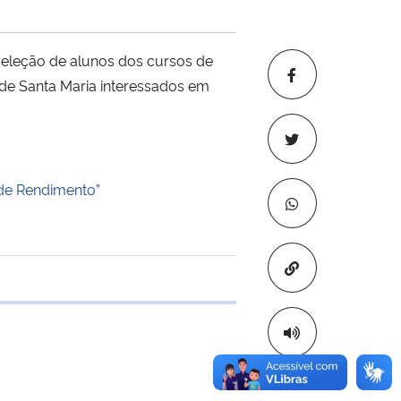
seleção de alunos dos cursos de
de Santa Maria interessados em
de Rendimento”
Copiar para áre
 transferência