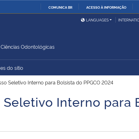
COMUNICA BR
ACESSO À INFORMAÇÃO
Ministério da Defesa
Ministério das Relações
Mini
IR
LANGUAGES
INTERNATI
Exteriores
PARA
O
Ministério da Cidadania
Ministério da Saúde
Mini
CONTEÚDO
Ciências Odontológicas
es do sítio
Ministério do
Controladoria-Geral da
Mini
Desenvolvimento Regional
União
Famí
sso Seletivo Interno para Bolsista do PPGCO 2024
Hum
 Seletivo Interno para
Advocacia-Geral da União
Banco Central do Brasil
Plan