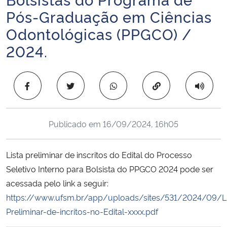
Ministério da Cidadania
Pós-Graduação em Ciências
Odontológicas (PPGCO) /
Ministério da Saúde
2024.
Ministério de Minas e Energia
Copiar para área 
Ministério da Ciência, Tecnologia, Inovações e Comunicações
Ministério do Meio Ambiente
Publicado em
16/09/2024, 16h05
Ministério do Turismo
Lista preliminar de inscritos do Edital do Processo
Seletivo Interno para Bolsista do PPGCO 2024 pode ser
Ministério do Desenvolvimento Regional
acessada pelo link a seguir:
https://www.ufsm.br/app/uploads/sites/531/2024/09/Li
Controladoria-Geral da União
Preliminar-de-incritos-no-Edital-xxxx.pdf
Ministério da Mulher, da Família e dos Direitos Humanos