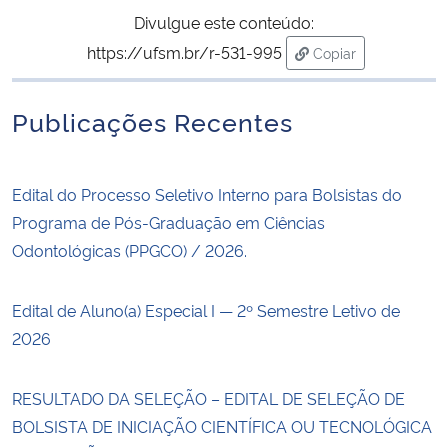
Divulgue este conteúdo:
Secretaria-Geral
https://ufsm.br/r-531-995
Copiar
para área de trans
Secretaria de Governo
Publicações Recentes
Gabinete de Segurança Institucional
Edital do Processo Seletivo Interno para Bolsistas do
Advocacia-Geral da União
Programa de Pós-Graduação em Ciências
Odontológicas (PPGCO) / 2026.
Banco Central do Brasil
Edital de Aluno(a) Especial I — 2º Semestre Letivo de
Planalto
2026
RESULTADO DA SELEÇÃO – EDITAL DE SELEÇÃO DE
BOLSISTA DE INICIAÇÃO CIENTÍFICA OU TECNOLÓGICA