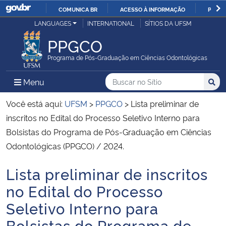
COMUNICA BR
ACESSO À INFORMAÇÃO
PARTI
Casa Civil
LANGUAGES
INTERNATIONAL
SÍTIOS DA UFSM
IR
PARA
PPGCO
Ministério da Justiça e Segurança Pública
O
Programa de Pós-Graduação em Ciências Odontológicas
CONTEÚDO
Ministério da Defesa
Buscar no no Sítio
Busca
Busca:
Menu Principal do Sítio
Menu
Busc
Ministério das Relações Exteriores
Você está aqui:
UFSM
>
PPGCO
>
Lista preliminar de
inscritos no Edital do Processo Seletivo Interno para
Ministério da Economia
Bolsistas do Programa de Pós-Graduação em Ciências
Odontológicas (PPGCO) / 2024.
Ministério da Infraestrutura
Lista preliminar de inscritos
Início do conteúdo
Ministério da Agricultura, Pecuária e Abastecimento
no Edital do Processo
Seletivo Interno para
Ministério da Educação
Bolsistas do Programa de