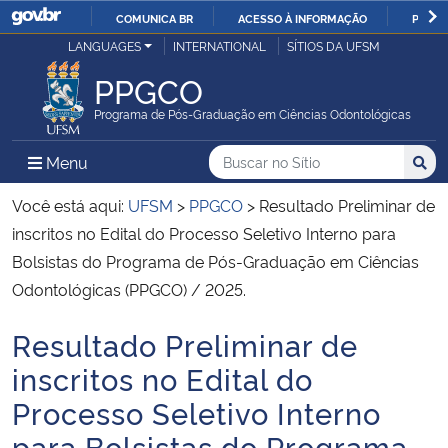
COMUNICA BR
ACESSO À INFORMAÇÃO
PARTI
Casa Civil
LANGUAGES
INTERNATIONAL
SÍTIOS DA UFSM
IR
PARA
PPGCO
Ministério da Justiça e Segurança Pública
O
Programa de Pós-Graduação em Ciências Odontológicas
CONTEÚDO
Ministério da Defesa
Buscar no no Sítio
Busca
Busca:
Menu Principal do Sítio
Menu
Busc
Ministério das Relações Exteriores
Você está aqui:
UFSM
>
PPGCO
>
Resultado Preliminar de
inscritos no Edital do Processo Seletivo Interno para
Ministério da Economia
Bolsistas do Programa de Pós-Graduação em Ciências
Odontológicas (PPGCO) / 2025.
Ministério da Infraestrutura
Resultado Preliminar de
Início do conteúdo
Ministério da Agricultura, Pecuária e Abastecimento
inscritos no Edital do
Processo Seletivo Interno
Ministério da Educação
para Bolsistas do Programa