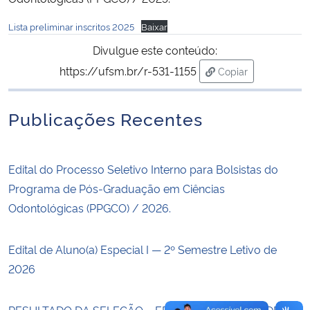
Lista preliminar inscritos 2025
Baixar
Secretaria-Geral
Divulgue este conteúdo:
Secretaria de Governo
https://ufsm.br/r-531-1155
Copiar
para área de trans
Gabinete de Segurança Institucional
Publicações Recentes
Advocacia-Geral da União
Edital do Processo Seletivo Interno para Bolsistas do
Banco Central do Brasil
Programa de Pós-Graduação em Ciências
Odontológicas (PPGCO) / 2026.
Planalto
Edital de Aluno(a) Especial I — 2º Semestre Letivo de
2026
RESULTADO DA SELEÇÃO – EDITAL DE SELEÇÃO DE