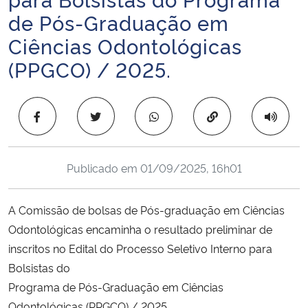
Ministério da Cidadania
de Pós-Graduação em
Ciências Odontológicas
Ministério da Saúde
(PPGCO) / 2025.
Ministério de Minas e Energia
Copiar para área 
Ministério da Ciência, Tecnologia, Inovações e Comunicações
Ministério do Meio Ambiente
Publicado em
01/09/2025, 16h01
Ministério do Turismo
A Comissão de bolsas de Pós-graduação em Ciências
Odontológicas encaminha o resultado preliminar de
Ministério do Desenvolvimento Regional
inscritos no Edital do Processo Seletivo Interno para
Bolsistas do
Controladoria-Geral da União
Programa de Pós-Graduação em Ciências
Ministério da Mulher, da Família e dos Direitos Humanos
Odontológicas (PPGCO) / 2025.