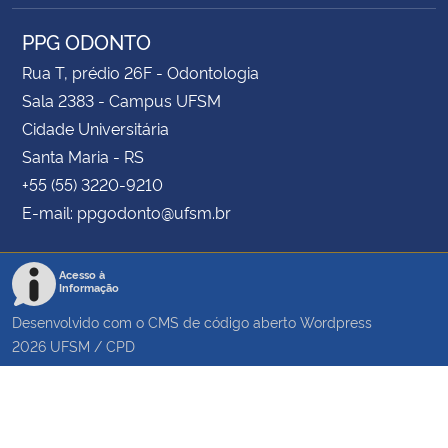
PPG ODONTO
Rua T, prédio 26F - Odontologia
Sala 2383 - Campus UFSM
Cidade Universitária
Santa Maria - RS
+55 (55) 3220-9210
E-mail: ppgodonto@ufsm.br
Acesso à
Informação
Desenvolvido com o CMS de código aberto
Wordpress
2026
UFSM
/
CPD