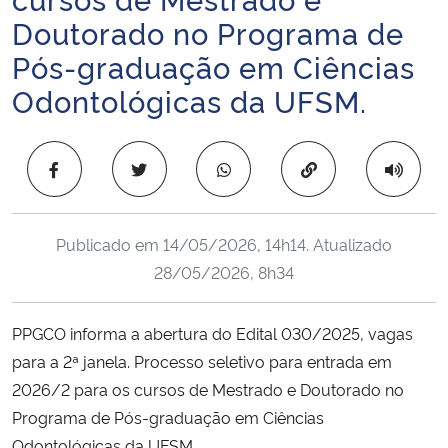
Ministério da Cidadania
Doutorado no Programa de
Pós-graduação em Ciências
Ministério da Saúde
Odontológicas da UFSM.
Ministério de Minas e Energia
Copiar para área 
Ministério da Ciência, Tecnologia, Inovações e Comunicações
Ministério do Meio Ambiente
Publicado em
14/05/2026, 14h14
. Atualizado
28/05/2026, 8h34
Ministério do Turismo
PPGCO informa a abertura do Edital 030/2025, vagas
Ministério do Desenvolvimento Regional
para a 2ª janela. Processo seletivo para entrada em
2026/2 para os cursos de Mestrado e Doutorado no
Controladoria-Geral da União
Programa de Pós-graduação em Ciências
Ministério da Mulher, da Família e dos Direitos Humanos
Odontológicas da UFSM.