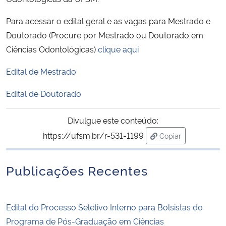
Para acessar o edital geral e as vagas para Mestrado e
Secretaria-Geral
Doutorado (Procure por Mestrado ou Doutorado em
Ciências Odontológicas)
clique aqui
Secretaria de Governo
Edital de Mestrado
Gabinete de Segurança Institucional
Edital de Doutorado
Advocacia-Geral da União
Divulgue este conteúdo:
Banco Central do Brasil
https://ufsm.br/r-531-1199
Copiar
para área de trans
Planalto
Publicações Recentes
Edital do Processo Seletivo Interno para Bolsistas do
Programa de Pós-Graduação em Ciências