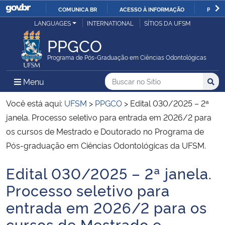
COMUNICA BR
ACESSO À INFORMAÇÃO
PARTI
Casa Civil
LANGUAGES
INTERNATIONAL
SÍTIOS DA UFSM
IR
PARA
PPGCO
Ministério da Justiça e Segurança Pública
O
Programa de Pós-Graduação em Ciências Odontológicas
CONTEÚDO
Ministério da Defesa
Buscar no no Sítio
Busca
Busca:
Menu Principal do Sítio
Menu
Busc
Ministério das Relações Exteriores
Você está aqui:
UFSM
>
PPGCO
>
Edital 030/2025 – 2ª
janela. Processo seletivo para entrada em 2026/2 para
Ministério da Economia
os cursos de Mestrado e Doutorado no Programa de
Pós-graduação em Ciências Odontológicas da UFSM.
Ministério da Infraestrutura
Edital 030/2025 – 2ª janela.
Início do conteúdo
Ministério da Agricultura, Pecuária e Abastecimento
Processo seletivo para
entrada em 2026/2 para os
Ministério da Educação
cursos de Mestrado e