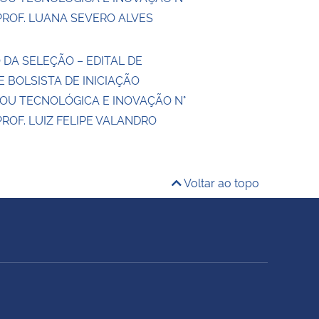
PROF. LUANA SEVERO ALVES
 DA SELEÇÃO – EDITAL DE
 BOLSISTA DE INICIAÇÃO
 OU TECNOLÓGICA E INOVAÇÃO N°
PROF. LUIZ FELIPE VALANDRO
Voltar ao topo