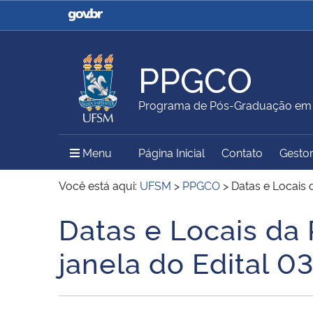
Casa Civil
Ministério da Justiça e
Segurança Pública
PPGCO
Ministério da Agricultura,
Ministério da Educação
Programa de Pós-Graduação em 
Pecuária e Abastecimento
Menu Principal do Sítio
Menu
Página Inicial
Contato
Gestor
Ministério do Meio Ambiente
Ministério do Turismo
Você está aqui:
UFSM
>
PPGCO
>
Datas e Locais 
Datas e Locais da 
Início do conteúdo
Secretaria de Governo
Gabinete de Segurança
janela do Edital
Institucional