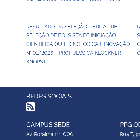
RESULTADO DA SELEÇÃO – EDITAL DE
R
SELEÇÃO DE BOLSISTA DE INICIAÇÃO
S
CIENTÍFICA OU TECNOLÓGICA E INOVAÇÃO
C
N° 01/2026 – PROF. JESSICA KLÖCKNER
0
KNORST
REDES SOCIAIS:
RSS
CAMPUS SEDE
PPG 
Av. Roraima nº 1000
Rua T, p