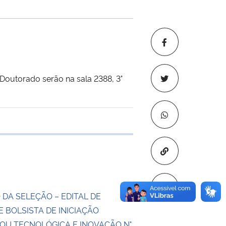
 Doutorado serão na sala 2388, 3°
 transferência
Copiar para áre
 DA SELEÇÃO – EDITAL DE
 BOLSISTA DE INICIAÇÃO
 OU TECNOLÓGICA E INOVAÇÃO N°