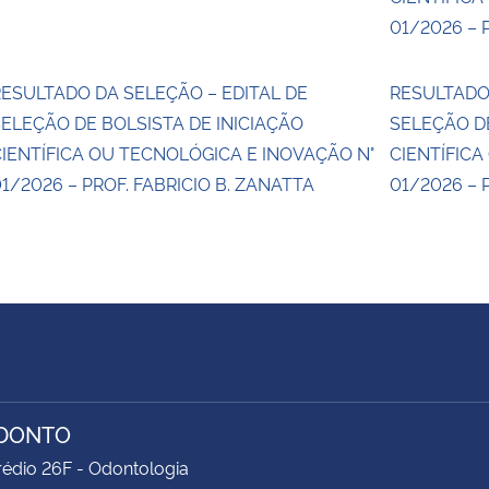
01/2026 – 
ESULTADO DA SELEÇÃO – EDITAL DE
RESULTADO
ELEÇÃO DE BOLSISTA DE INICIAÇÃO
SELEÇÃO DE
IENTÍFICA OU TECNOLÓGICA E INOVAÇÃO N°
CIENTÍFICA
1/2026 – PROF. FABRICIO B. ZANATTA
01/2026 – 
ODONTO
rédio 26F - Odontologia