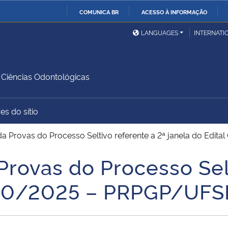
COMUNICA BR
ACESSO À INFORMAÇÃO
Ministério da Defesa
Ministério das Relações
Mini
IR
LANGUAGES
INTERNATI
Exteriores
PARA
O
Ministério da Cidadania
Ministério da Saúde
Mini
CONTEÚDO
Ciências Odontológicas
es do sítio
Ministério do
Controladoria-Geral da
Mini
Desenvolvimento Regional
União
Famí
da Provas do Processo Seltivo referente a 2ª janela do Ed
Hum
Provas do Processo Sel
Advocacia-Geral da União
Banco Central do Brasil
Plan
 030/2025 – PRPGP/UF