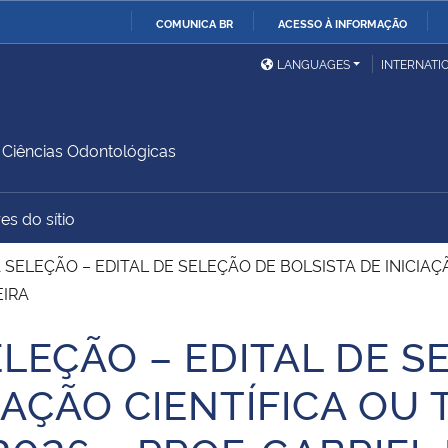
COMUNICA BR
ACESSO À INFORMAÇÃO
Ministério da Defesa
Ministério das Relações
Mini
IR
LANGUAGES
INTERNATI
Exteriores
PARA
O
Ministério da Cidadania
Ministério da Saúde
Mini
CONTEÚDO
Ciências Odontológicas
es do sítio
Ministério do
Controladoria-Geral da
Mini
Desenvolvimento Regional
União
Famí
SELEÇÃO – EDITAL DE SELEÇÃO DE BOLSISTA DE INICIA
Hum
EIRA
LEÇÃO – EDITAL DE S
Advocacia-Geral da União
Banco Central do Brasil
Plan
CIAÇÃO CIENTÍFICA OU