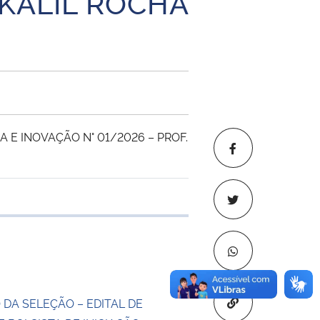
 KALIL ROCHA
 E INOVAÇÃO N° 01/2026 – PROF.
e transferência
Copiar para áre
 DA SELEÇÃO – EDITAL DE