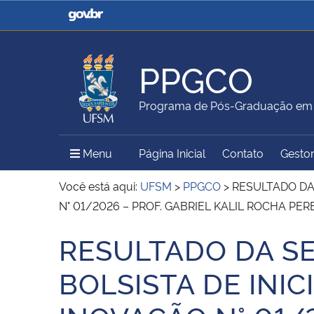
Casa Civil
Ministério da Justiça e
Segurança Pública
PPGCO
Ministério da Agricultura,
Ministério da Educação
Programa de Pós-Graduação em 
Pecuária e Abastecimento
Menu Principal do Sítio
Menu
Página Inicial
Contato
Gestor
Ministério do Meio Ambiente
Ministério do Turismo
Você está aqui:
UFSM
>
PPGCO
>
RESULTADO DA 
N° 01/2026 – PROF. GABRIEL KALIL ROCHA PER
RESULTADO DA SE
Secretaria de Governo
Gabinete de Segurança
Início do conteúdo
Institucional
BOLSISTA DE INI