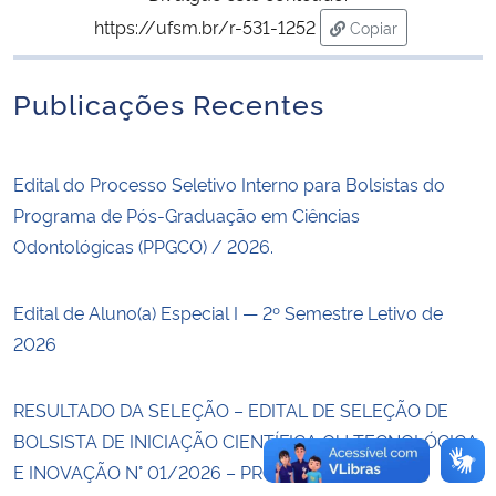
https://ufsm.br/r-531-1252
Copiar
Secretaria-Geral
para área de trans
Publicações Recentes
Secretaria de Governo
Gabinete de Segurança Institucional
Edital do Processo Seletivo Interno para Bolsistas do
Programa de Pós-Graduação em Ciências
Advocacia-Geral da União
Odontológicas (PPGCO) / 2026.
Banco Central do Brasil
Edital de Aluno(a) Especial I — 2º Semestre Letivo de
2026
Planalto
RESULTADO DA SELEÇÃO – EDITAL DE SELEÇÃO DE
BOLSISTA DE INICIAÇÃO CIENTÍFICA OU TECNOLÓGICA
E INOVAÇÃO N° 01/2026 – PROF. LUANA SEVERO