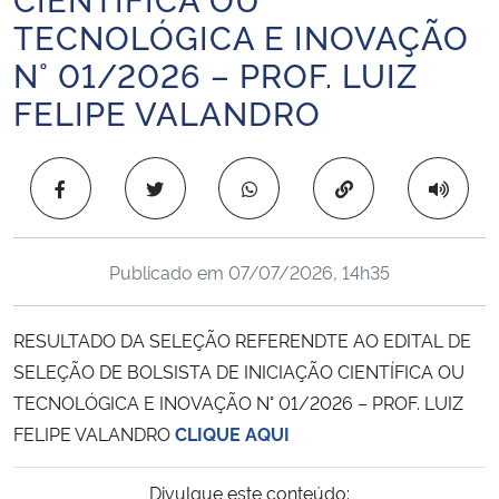
Ministério da Cidadania
TECNOLÓGICA E INOVAÇÃO
N° 01/2026 – PROF. LUIZ
Ministério da Saúde
FELIPE VALANDRO
Ministério de Minas e Energia
Copiar para área 
Ministério da Ciência, Tecnologia, Inovações e Comunicações
Ministério do Meio Ambiente
Publicado em
07/07/2026, 14h35
Ministério do Turismo
RESULTADO DA SELEÇÃO REFERENDTE AO EDITAL DE
SELEÇÃO DE BOLSISTA DE INICIAÇÃO CIENTÍFICA OU
Ministério do Desenvolvimento Regional
TECNOLÓGICA E INOVAÇÃO N° 01/2026 – PROF. LUIZ
FELIPE VALANDRO
CLIQUE AQUI
Controladoria-Geral da União
Divulgue este conteúdo:
Ministério da Mulher, da Família e dos Direitos Humanos