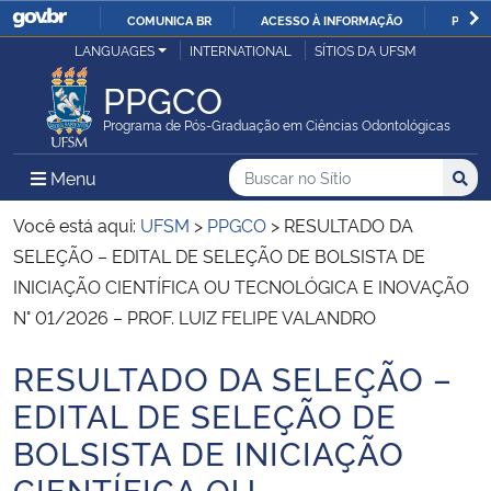
COMUNICA BR
ACESSO À INFORMAÇÃO
PARTI
Casa Civil
LANGUAGES
INTERNATIONAL
SÍTIOS DA UFSM
IR
PARA
PPGCO
Ministério da Justiça e Segurança Pública
O
Programa de Pós-Graduação em Ciências Odontológicas
CONTEÚDO
Ministério da Defesa
Buscar no no Sítio
Busca
Busca:
Menu Principal do Sítio
Menu
Busc
Ministério das Relações Exteriores
Você está aqui:
UFSM
>
PPGCO
>
RESULTADO DA
SELEÇÃO – EDITAL DE SELEÇÃO DE BOLSISTA DE
Ministério da Economia
INICIAÇÃO CIENTÍFICA OU TECNOLÓGICA E INOVAÇÃO
N° 01/2026 – PROF. LUIZ FELIPE VALANDRO
Ministério da Infraestrutura
RESULTADO DA SELEÇÃO –
Início do conteúdo
Ministério da Agricultura, Pecuária e Abastecimento
EDITAL DE SELEÇÃO DE
BOLSISTA DE INICIAÇÃO
Ministério da Educação
CIENTÍFICA OU