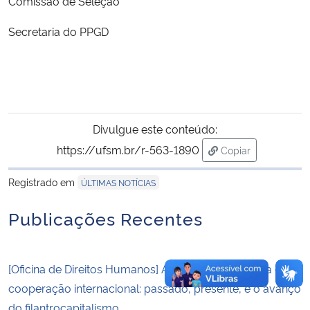
Comissão de Seleção
Secretaria do PPGD
Secretaria-Geral
Secretaria de Governo
Gabinete de Segurança Institucional
Divulgue este conteúdo:
Advocacia-Geral da União
https://ufsm.br/r-563-1890
Copiar
para área de tran
Banco Central do Brasil
Registrado em
ÚLTIMAS NOTÍCIAS
Publicações Recentes
Planalto
[Oficina de Direitos Humanos] Agendas de pesquisa em
cooperação internacional: passado, presente, e o avanço
do filantrocapitalismo