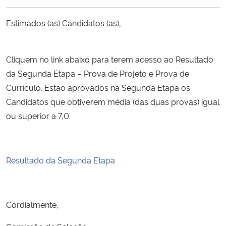
Ministério da Cidadania
Estimados (as) Candidatos (as),
Ministério da Saúde
Cliquem no link abaixo para terem acesso ao Resultado
Ministério de Minas e Energia
da Segunda Etapa – Prova de Projeto e Prova de
Currículo. Estão aprovados na Segunda Etapa os
Ministério da Ciência, Tecnologia, Inovações e Comunicações
Candidatos que obtiverem média (das duas provas) igual
ou superior a 7,0.
Ministério do Meio Ambiente
Ministério do Turismo
Resultado da Segunda Etapa
Ministério do Desenvolvimento Regional
Controladoria-Geral da União
Cordialmente,
Ministério da Mulher, da Família e dos Direitos Humanos