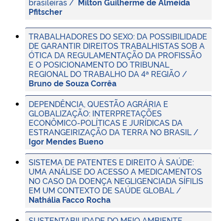
brasileiras /
Milton Guilherme de Almeida
Pfitscher
TRABALHADORES DO SEXO: DA POSSIBILIDADE
DE GARANTIR DIREITOS TRABALHISTAS SOB A
ÓTICA DA REGULAMENTAÇÃO DA PROFISSÃO
E O POSICIONAMENTO DO TRIBUNAL
REGIONAL DO TRABALHO DA 4ª REGIÃO /
Bruno de Souza Corrêa
DEPENDÊNCIA, QUESTÃO AGRÁRIA E
GLOBALIZAÇÃO: INTERPRETAÇÕES
ECONÔMICO-POLÍTICAS E JURÍDICAS DA
ESTRANGEIRIZAÇÃO DA TERRA NO BRASIL /
Igor Mendes Bueno
SISTEMA DE PATENTES E DIREITO À SAÚDE:
UMA ANÁLISE DO ACESSO A MEDICAMENTOS
NO CASO DA DOENÇA NEGLIGENCIADA SÍFILIS
EM UM CONTEXTO DE SAÚDE GLOBAL /
Nathália Facco Rocha
SUSTENTABILIDADE DO MEIO AMBIENTE