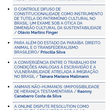
O CONTROLE DIFUSO DE
Secretaria-Geral
CONSTITUCIONALIDADE COMO INSTRUMENTO
DE TUTELA DO PATRIMÔNIO CULTURAL NO
BRASIL: UM EXAME SOB A ÓTICA DA
Secretaria de Governo
DIMENSÃO CULTURAL DA SUSTENTABILIDADE
/
Otávio Martins Finger
Gabinete de Segurança Institucional
PARA ALÉM DO ESTADO DA PARAÍBA: DIREITO
ANIMAL E O TRANSFEDERALISMO
Advocacia-Geral da União
BRASILEIRO/
Priscilla Silva
A CONVERGÊNCIA ENTRE O TRABALHO EM
Banco Central do Brasil
CONDIÇÕES ANÁLOGAS À ESCRAVIDÃO E A
VULNERABILIDADE ATRELADA À IMIGRAÇÃO
NO BRASIL /
Tainara Mariana Mallmann
Planalto
ANIMAIS NÃO-HUMANOS: (IM)POSSIBILIDADE
DE HERANÇA TESTAMENTÁRIA /
Raonny
Canabarro Costa da Silva
A ONLINE DISPUTE RESOLUTION COMO