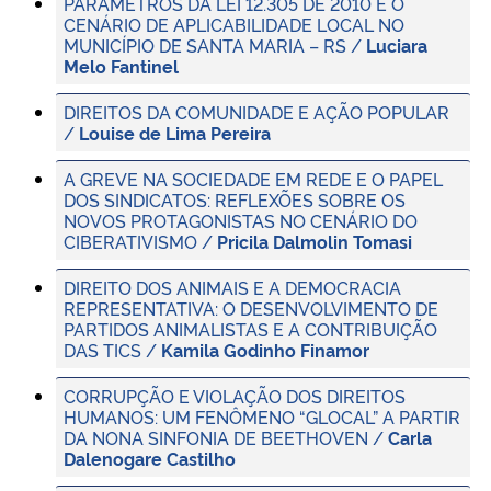
PARÂMETROS DA LEI 12.305 DE 2010 E O
CENÁRIO DE APLICABILIDADE LOCAL NO
MUNICÍPIO DE SANTA MARIA – RS /
Luciara
Melo Fantinel
DIREITOS DA COMUNIDADE E AÇÃO POPULAR
/
Louise de Lima Pereira
A GREVE NA SOCIEDADE EM REDE E O PAPEL
DOS SINDICATOS: REFLEXÕES SOBRE OS
NOVOS PROTAGONISTAS NO CENÁRIO DO
CIBERATIVISMO /
Pricila Dalmolin Tomasi
DIREITO DOS ANIMAIS E A DEMOCRACIA
REPRESENTATIVA: O DESENVOLVIMENTO DE
PARTIDOS ANIMALISTAS E A CONTRIBUIÇÃO
DAS TICS /
Kamila Godinho Finamor
CORRUPÇÃO E VIOLAÇÃO DOS DIREITOS
HUMANOS: UM FENÔMENO “GLOCAL” A PARTIR
DA NONA SINFONIA DE BEETHOVEN /
Carla
Dalenogare Castilho