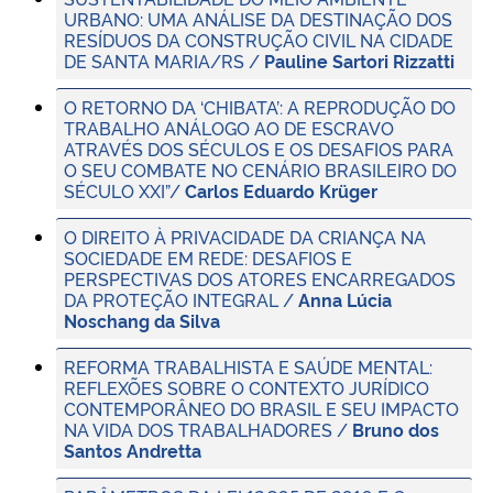
URBANO: UMA ANÁLISE DA DESTINAÇÃO DOS
RESÍDUOS DA CONSTRUÇÃO CIVIL NA CIDADE
DE SANTA MARIA/RS /
Pauline Sartori Rizzatti
O RETORNO DA ‘CHIBATA’: A REPRODUÇÃO DO
TRABALHO ANÁLOGO AO DE ESCRAVO
ATRAVÉS DOS SÉCULOS E OS DESAFIOS PARA
O SEU COMBATE NO CENÁRIO BRASILEIRO DO
SÉCULO XXI”
/
Carlos Eduardo Krüger
O DIREITO À PRIVACIDADE DA CRIANÇA NA
SOCIEDADE EM REDE: DESAFIOS E
PERSPECTIVAS DOS ATORES ENCARREGADOS
DA PROTEÇÃO INTEGRAL /
Anna Lúcia
Noschang da Silva
REFORMA TRABALHISTA E SAÚDE MENTAL:
REFLEXÕES SOBRE O CONTEXTO JURÍDICO
CONTEMPORÂNEO DO BRASIL E SEU IMPACTO
NA VIDA DOS TRABALHADORES /
Bruno dos
Santos Andretta