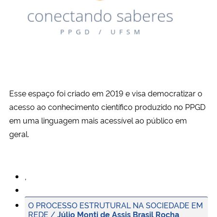
Ministério da Cidadania
Ministério da Saúde
Ministério de Minas e Energia
Ministério da Ciência, Tecnologia, Inovações e Comunicações
Esse espaço foi criado em 2019 e visa democratizar o
acesso ao conhecimento científico produzido no PPGD
Ministério do Meio Ambiente
em uma linguagem mais acessível ao público em
geral.
Ministério do Turismo
Ministério do Desenvolvimento Regional
,
Controladoria-Geral da União
O PROCESSO ESTRUTURAL NA SOCIEDADE EM
REDE /
Júlio Monti de Assis Brasil Rocha
Ministério da Mulher, da Família e dos Direitos Humanos