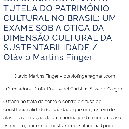
TUTELA DO PATRIMÔNIO
Ministério da Cidadania
CULTURAL NO BRASIL: UM
Ministério da Saúde
EXAME SOB A ÓTICA DA
DIMENSÃO CULTURAL DA
Ministério de Minas e Energia
SUSTENTABILIDADE /
Ministério da Ciência, Tecnologia, Inovações e Comunicações
Otávio Martins Finger
Ministério do Meio Ambiente
Otávio Martins Finger – otaviofinger@gmail.com
Ministério do Turismo
Orientadora: Profa. Dra. Isabel Christine Silva de Gregori
Ministério do Desenvolvimento Regional
O trabalho trata de como o controle difuso de
constitucionalidade (capacidade que um juiz tem de
Controladoria-Geral da União
afastar a aplicação de uma norma jurídica em um caso
específico, por ela se mostrar inconstitucional) pode
Ministério da Mulher, da Família e dos Direitos Humanos