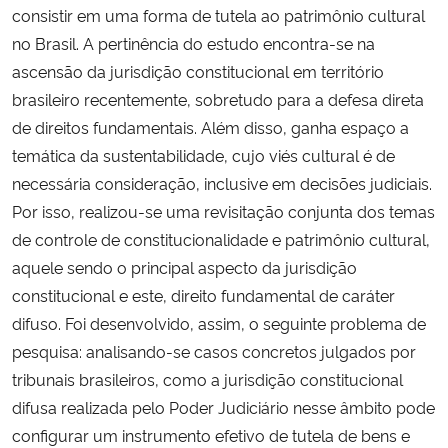
consistir em uma forma de tutela ao patrimônio cultural
no Brasil. A pertinência do estudo encontra-se na
Secretaria-Geral
ascensão da jurisdição constitucional em território
brasileiro recentemente, sobretudo para a defesa direta
Secretaria de Governo
de direitos fundamentais. Além disso, ganha espaço a
Gabinete de Segurança Institucional
temática da sustentabilidade, cujo viés cultural é de
necessária consideração, inclusive em decisões judiciais.
Advocacia-Geral da União
Por isso, realizou-se uma revisitação conjunta dos temas
de controle de constitucionalidade e patrimônio cultural,
Banco Central do Brasil
aquele sendo o principal aspecto da jurisdição
constitucional e este, direito fundamental de caráter
Planalto
difuso. Foi desenvolvido, assim, o seguinte problema de
pesquisa: analisando-se casos concretos julgados por
tribunais brasileiros, como a jurisdição constitucional
difusa realizada pelo Poder Judiciário nesse âmbito pode
configurar um instrumento efetivo de tutela de bens e