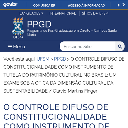
COMUNICA BR
ACESSO À INFORMAÇÃO
PARTI
Casa Civil
LANGUAGES
INTERNATIONAL
SÍTIOS DA UFSM
IR
PPGD
PARA
Ministério da Justiça e Segurança Pública
O
Programa de Pós-Graduação em Direito – Campus Santa
Maria
CONTEÚDO
Ministério da Defesa
Buscar no no Sítio
Busca
Busca:
Menu Principal do Sítio
Menu
Busc
Ministério das Relações Exteriores
Você está aqui:
UFSM
>
PPGD
>
O CONTROLE DIFUSO DE
CONSTITUCIONALIDADE COMO INSTRUMENTO DE
Ministério da Economia
TUTELA DO PATRIMÔNIO CULTURAL NO BRASIL: UM
EXAME SOB A ÓTICA DA DIMENSÃO CULTURAL DA
Ministério da Infraestrutura
SUSTENTABILIDADE / Otávio Martins Finger
Ministério da Agricultura, Pecuária e Abastecimento
O CONTROLE DIFUSO DE
Início do conteúdo
CONSTITUCIONALIDADE
Ministério da Educação
COMO INSTRUMENTO DE