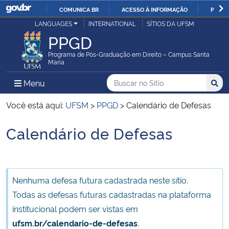
COMUNICA BR
ACESSO À INFORMAÇÃO
PARTI
Casa Civil
LANGUAGES
INTERNATIONAL
SÍTIOS DA UFSM
IR
PPGD
PARA
Ministério da Justiça e Segurança Pública
O
Programa de Pós-Graduação em Direito – Campus Santa
Maria
CONTEÚDO
Ministério da Defesa
Buscar no no Sítio
Busca
Busca:
Menu Principal do Sítio
Menu
Busc
Ministério das Relações Exteriores
Você está aqui:
UFSM
>
PPGD
>
Calendário de Defesas
Calendário de Defesas
Ministério da Economia
Início do conteúdo
Ministério da Infraestrutura
Nenhuma defesa futura cadastrada neste sítio.
Ministério da Agricultura, Pecuária e Abastecimento
Todas as defesas futuras cadastradas na plataforma
institucional podem ser vistas em
Ministério da Educação
ufsm.br/calendario-de-defesas
.