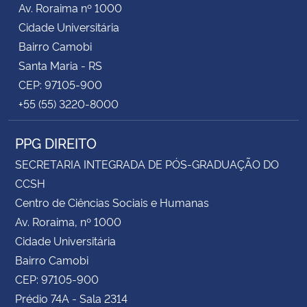
Av. Roraima nº 1000
Cidade Universitária
Secretaria-Geral
Bairro Camobi
Santa Maria - RS
Secretaria de Governo
CEP: 97105-900
+55 (55) 3220-8000
Gabinete de Segurança Institucional
PPG DIREITO
Advocacia-Geral da União
SECRETARIA INTEGRADA DE PÓS-GRADUAÇÃO DO
Banco Central do Brasil
CCSH
Centro de Ciências Sociais e Humanas
Planalto
Av. Roraima, nº 1000
Cidade Universitária
Bairro Camobi
CEP: 97105-900
Prédio 74A - Sala 2314