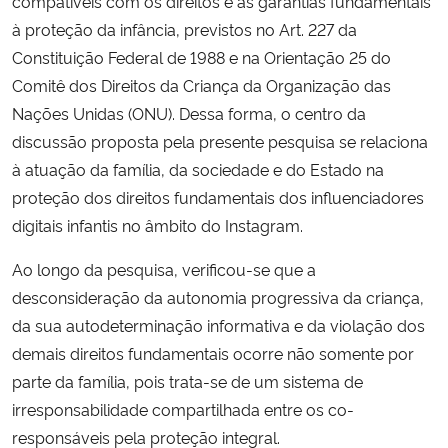
compatíveis com os direitos e as garantias fundamentais
à proteção da infância, previstos no Art. 227 da
Secretaria-Geral
Constituição Federal de 1988 e na Orientação 25 do
Comitê dos Direitos da Criança da Organização das
Secretaria de Governo
Nações Unidas (ONU). Dessa forma, o centro da
discussão proposta pela presente pesquisa se relaciona
Gabinete de Segurança Institucional
à atuação da família, da sociedade e do Estado na
proteção dos direitos fundamentais dos influenciadores
Advocacia-Geral da União
digitais infantis no âmbito do Instagram.
Banco Central do Brasil
Ao longo da pesquisa, verificou-se que a
desconsideração da autonomia progressiva da criança,
Planalto
da sua autodeterminação informativa e da violação dos
demais direitos fundamentais ocorre não somente por
parte da família, pois trata-se de um sistema de
irresponsabilidade compartilhada entre os co-
responsáveis pela proteção integral.