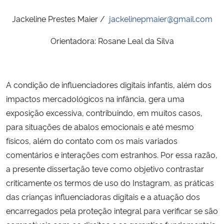
Ministério da Cidadania
Jackeline Prestes Maier /
jackelinepmaier@gmail.com
Ministério da Saúde
Orientadora: Rosane Leal da Silva
Ministério de Minas e Energia
A condição de influenciadores digitais infantis, além dos
Ministério da Ciência, Tecnologia, Inovações e Comunicações
impactos mercadológicos na infância, gera uma
exposição excessiva, contribuindo, em muitos casos,
Ministério do Meio Ambiente
para situações de abalos emocionais e até mesmo
físicos, além do contato com os mais variados
Ministério do Turismo
comentários e interações com estranhos. Por essa razão,
a presente dissertação teve como objetivo contrastar
Ministério do Desenvolvimento Regional
criticamente os termos de uso do Instagram, as práticas
Controladoria-Geral da União
das crianças influenciadoras digitais e a atuação dos
encarregados pela proteção integral para verificar se são
Ministério da Mulher, da Família e dos Direitos Humanos