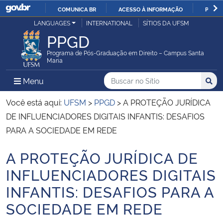
COMUNICA BR
ACESSO À INFORMAÇÃO
PARTI
Casa Civil
LANGUAGES
INTERNATIONAL
SÍTIOS DA UFSM
IR
PPGD
PARA
Ministério da Justiça e Segurança Pública
O
Programa de Pós-Graduação em Direito – Campus Santa
Maria
CONTEÚDO
Ministério da Defesa
Buscar no no Sítio
Busca
Busca:
Menu Principal do Sítio
Menu
Busc
Ministério das Relações Exteriores
Você está aqui:
UFSM
>
PPGD
>
A PROTEÇÃO JURÍDICA
DE INFLUENCIADORES DIGITAIS INFANTIS: DESAFIOS
Ministério da Economia
PARA A SOCIEDADE EM REDE
A PROTEÇÃO JURÍDICA DE
Ministério da Infraestrutura
Início do conteúdo
INFLUENCIADORES DIGITAIS
Ministério da Agricultura, Pecuária e Abastecimento
INFANTIS: DESAFIOS PARA A
SOCIEDADE EM REDE
Ministério da Educação