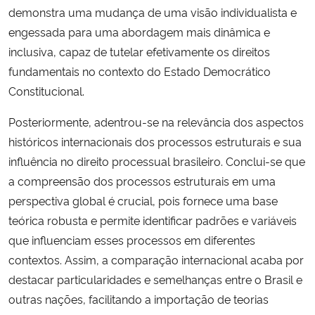
demonstra uma mudança de uma visão individualista e
engessada para uma abordagem mais dinâmica e
Secretaria-Geral
inclusiva, capaz de tutelar efetivamente os direitos
fundamentais no contexto do Estado Democrático
Secretaria de Governo
Constitucional.
Gabinete de Segurança Institucional
Posteriormente, adentrou-se na relevância dos aspectos
históricos internacionais dos processos estruturais e sua
Advocacia-Geral da União
influência no direito processual brasileiro. Conclui-se que
a compreensão dos processos estruturais em uma
Banco Central do Brasil
perspectiva global é crucial, pois fornece uma base
teórica robusta e permite identificar padrões e variáveis
Planalto
que influenciam esses processos em diferentes
contextos. Assim, a comparação internacional acaba por
destacar particularidades e semelhanças entre o Brasil e
outras nações, facilitando a importação de teorias