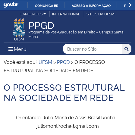
COMUNICA BR
ACESSO À INFORMAÇÃO
PARTI
Casa Civil
LANGUAGES
INTERNATIONAL
SÍTIOS DA UFSM
IR
PPGD
PARA
Ministério da Justiça e Segurança Pública
O
Programa de Pós-Graduação em Direito – Campus Santa
Maria
CONTEÚDO
Ministério da Defesa
Buscar no no Sítio
Busca
Busca:
Menu Principal do Sítio
Menu
Busc
Ministério das Relações Exteriores
Você está aqui:
UFSM
>
PPGD
>
O PROCESSO
ESTRUTURAL NA SOCIEDADE EM REDE
Ministério da Economia
O PROCESSO ESTRUTURAL
Início do conteúdo
Ministério da Infraestrutura
NA SOCIEDADE EM REDE
Ministério da Agricultura, Pecuária e Abastecimento
Orientando: Júlio Monti de Assis Brasil Rocha –
Ministério da Educação
juliomontirocha@gmail.com