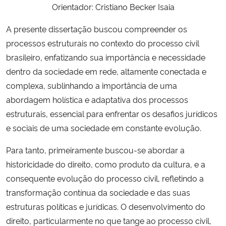
Orientador: Cristiano Becker Isaia
Ministério da Cidadania
A presente dissertação buscou compreender os
Ministério da Saúde
processos estruturais no contexto do processo civil
brasileiro, enfatizando sua importância e necessidade
Ministério de Minas e Energia
dentro da sociedade em rede, altamente conectada e
complexa, sublinhando a importância de uma
Ministério da Ciência, Tecnologia, Inovações e Comunicações
abordagem holística e adaptativa dos processos
estruturais, essencial para enfrentar os desafios jurídicos
Ministério do Meio Ambiente
e sociais de uma sociedade em constante evolução.
Ministério do Turismo
Para tanto, primeiramente buscou-se abordar a
historicidade do direito, como produto da cultura, e a
Ministério do Desenvolvimento Regional
consequente evolução do processo civil, refletindo a
transformação contínua da sociedade e das suas
Controladoria-Geral da União
estruturas políticas e jurídicas. O desenvolvimento do
direito, particularmente no que tange ao processo civil,
Ministério da Mulher, da Família e dos Direitos Humanos