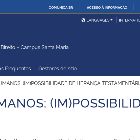
COMUNICA BR
ACESSO À INFORMAÇÃO
Ministério da Defesa
Ministério das Relações
Mini
IR
LANGUAGES
INTERNATI
Exteriores
PARA
O
Ministério da Cidadania
Ministério da Saúde
Mini
CONTEÚDO
ireito – Campus Santa Maria
as Frequentes
Gestores do sítio
Ministério do
Controladoria-Geral da
Mini
Desenvolvimento Regional
União
Famí
UMANOS: (IM)POSSIBILIDADE DE HERANÇA TESTAMENTÁRI
Hum
ANOS: (IM)POSSIBIL
Advocacia-Geral da União
Banco Central do Brasil
Plan