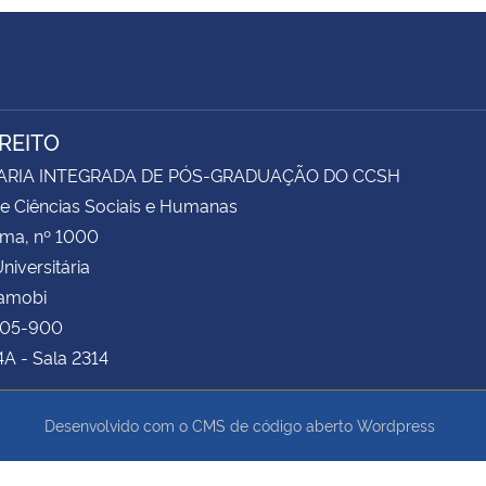
IREITO
ARIA INTEGRADA DE PÓS-GRADUAÇÃO DO CCSH
e Ciências Sociais e Humanas
ima, nº 1000
niversitária
Camobi
105-900
4A - Sala 2314
Desenvolvido com o CMS de código aberto
Wordpress