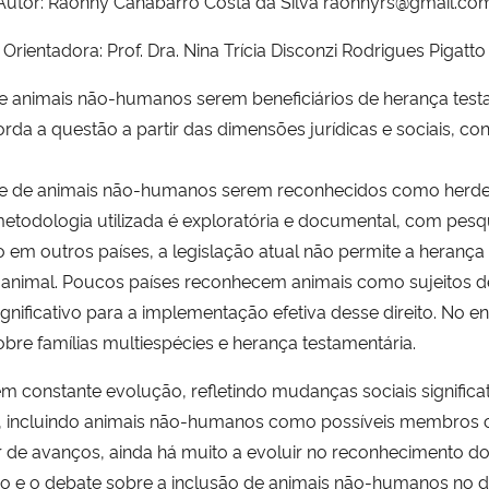
Autor: Raonny Canabarro Costa da Silva raonnyrs@gmail.co
Orientadora: Prof. Dra. Nina Trícia Disconzi Rodrigues Pigatto
s de animais não-humanos serem beneficiários de herança te
rda a questão a partir das dimensões jurídicas e sociais, co
lidade de animais não-humanos serem reconhecidos como herde
A metodologia utilizada é exploratória e documental, com pesqu
 em outros países, a legislação atual não permite a herança 
nimal. Poucos países reconhecem animais como sujeitos de 
gnificativo para a implementação efetiva desse direito. No e
bre famílias multiespécies e herança testamentária.
constante evolução, refletindo mudanças sociais significat
ia, incluindo animais não-humanos como possíveis membros c
 de avanços, ainda há muito a evoluir no reconhecimento do
ão e o debate sobre a inclusão de animais não-humanos no di