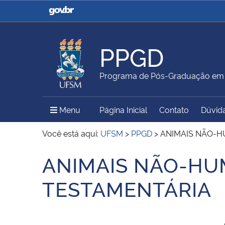
Casa Civil
Ministério da Justiça e
Segurança Pública
PPGD
Ministério da Agricultura,
Ministério da Educação
Programa de Pós-Graduação em D
Pecuária e Abastecimento
Menu Principal do Sítio
Menu
Página Inicial
Contato
Dúvid
Ministério do Meio Ambiente
Ministério do Turismo
Você está aqui:
UFSM
>
PPGD
>
ANIMAIS NÃO-H
ANIMAIS NÃO-HUM
Início do conteúdo
Secretaria de Governo
Gabinete de Segurança
TESTAMENTÁRIA
Institucional