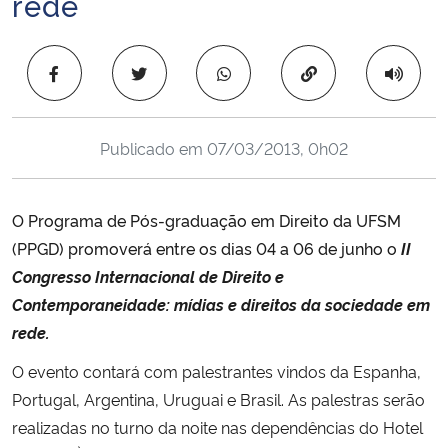
rede
Ministério da Cidadania
Copiar para área 
Ministério da Saúde
Ministério de Minas e Energia
Publicado em
07/03/2013, 0h02
Ministério da Ciência, Tecnologia, Inovações e Comunicações
O Programa de Pós-graduação em Direito da UFSM
Ministério do Meio Ambiente
(PPGD) promoverá entre os dias 04 a 06 de junho o
II
Congresso Internacional de Direito e
Ministério do Turismo
Contemporaneidade: mídias e direitos da sociedade em
rede.
Ministério do Desenvolvimento Regional
O evento contará com palestrantes vindos da Espanha,
Controladoria-Geral da União
Portugal, Argentina, Uruguai e Brasil. As palestras serão
realizadas no turno da noite nas dependências do Hotel
Ministério da Mulher, da Família e dos Direitos Humanos