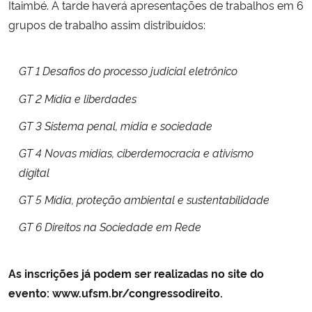
Itaimbé. À tarde haverá apresentações de trabalhos em 6
grupos de trabalho assim distribuídos:
Secretaria-Geral
Secretaria de Governo
GT 1 Desafios do processo judicial eletrônico
GT 2 Mídia e liberdades
Gabinete de Segurança Institucional
GT 3 Sistema penal, mídia e sociedade
Advocacia-Geral da União
GT 4 Novas mídias, ciberdemocracia e ativismo
digital
Banco Central do Brasil
GT 5 Mídia, proteção ambiental e sustentabilidade
Planalto
GT 6 Direitos na Sociedade em Rede
As inscrições já podem ser realizadas no site do
evento:
www.ufsm.br/congressodireito
.