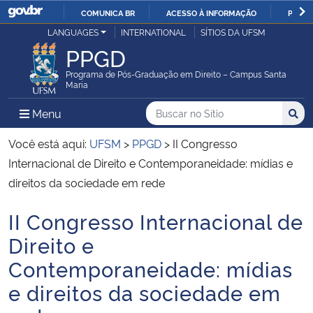
COMUNICA BR
ACESSO À INFORMAÇÃO
PARTI
Casa Civil
LANGUAGES
INTERNATIONAL
SÍTIOS DA UFSM
IR
PPGD
PARA
Ministério da Justiça e Segurança Pública
O
Programa de Pós-Graduação em Direito – Campus Santa
Maria
CONTEÚDO
Ministério da Defesa
Buscar no no Sítio
Busca
Busca:
Menu Principal do Sítio
Menu
Busc
Ministério das Relações Exteriores
Você está aqui:
UFSM
>
PPGD
>
II Congresso
Internacional de Direito e Contemporaneidade: mídias e
Ministério da Economia
direitos da sociedade em rede
II Congresso Internacional de
Ministério da Infraestrutura
Início do conteúdo
Direito e
Ministério da Agricultura, Pecuária e Abastecimento
Contemporaneidade: mídias
e direitos da sociedade em
Ministério da Educação