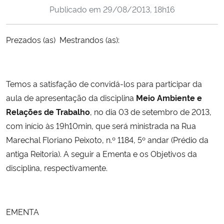
Publicado em
29/08/2013, 18h16
Ministério da Cidadania
Ministério da Saúde
Prezados (as) Mestrandos (as):
Ministério de Minas e Energia
Temos a satisfação de convidá-los para participar da
Ministério da Ciência, Tecnologia, Inovações e Comunicações
aula de apresentação da disciplina
Meio Ambiente e
Relações de Trabalho
, no dia 03 de setembro de 2013,
Ministério do Meio Ambiente
com início às 19h10min, que será ministrada na Rua
Marechal Floriano Peixoto, n.º 1184, 5º andar (Prédio da
Ministério do Turismo
antiga Reitoria). A seguir a Ementa e os Objetivos da
disciplina, respectivamente.
Ministério do Desenvolvimento Regional
Controladoria-Geral da União
EMENTA
Ministério da Mulher, da Família e dos Direitos Humanos