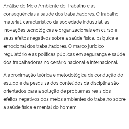
Análise do Meio Ambiente do Trabalho e as
consequências à saúde dos trabalhadores. O trabalho
Secretaria-Geral
material, característico da sociedade industrial, as
Secretaria de Governo
inovações tecnológicas e organizacionais em curso e
seus efeitos negativos sobre a saúde física, psíquica e
Gabinete de Segurança Institucional
emocional dos trabalhadores. O marco jurídico
regulatório e as políticas públicas em segurança e saúde
Advocacia-Geral da União
dos trabalhadores no cenário nacional e internacional.
A aproximação teórica e metodológica de condução do
Banco Central do Brasil
estudo e da pesquisa dos conteúdos da disciplina são
Planalto
orientados para a solução de problemas reais dos
efeitos negativos dos meios ambientes do trabalho sobre
a saúde física e mental do homem.