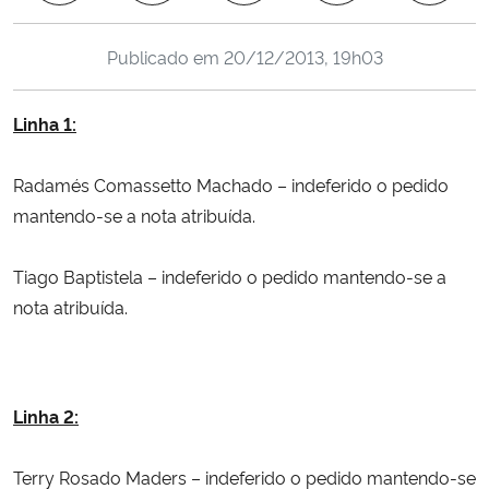
Ministério da Cidadania
Publicado em
20/12/2013, 19h03
Ministério da Saúde
Linha 1:
Ministério de Minas e Energia
Radamés Comassetto Machado –
indeferido o pedido
Ministério da Ciência, Tecnologia, Inovações e Comunicações
mantendo-se a nota atribuída.
Ministério do Meio Ambiente
Tiago Baptistela –
indeferido o pedido mantendo-se a
nota atribuída.
Ministério do Turismo
Ministério do Desenvolvimento Regional
Linha 2:
Controladoria-Geral da União
Terry Rosado Maders –
indeferido o pedido mantendo-se
Ministério da Mulher, da Família e dos Direitos Humanos