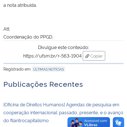
a nota atribuída.
Secretaria-Geral
Att.
Secretaria de Governo
Coordenação do PPGD.
Gabinete de Segurança Institucional
Divulgue este conteúdo:
https://ufsm.br/r-563-1904
Copiar
Advocacia-Geral da União
para área de tran
Registrado em
ÚLTIMAS NOTÍCIAS
Banco Central do Brasil
Publicações Recentes
Planalto
[Oficina de Direitos Humanos] Agendas de pesquisa em
cooperação internacional: passado, presente, e o avanço
do filantrocapitalismo