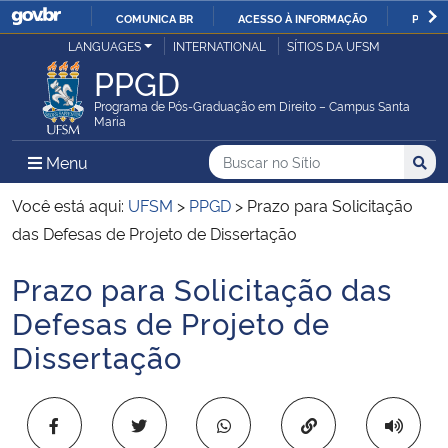
COMUNICA BR
ACESSO À INFORMAÇÃO
PARTI
Casa Civil
LANGUAGES
INTERNATIONAL
SÍTIOS DA UFSM
IR
PPGD
PARA
Ministério da Justiça e Segurança Pública
O
Programa de Pós-Graduação em Direito – Campus Santa
Maria
CONTEÚDO
Ministério da Defesa
Buscar no no Sítio
Busca
Busca:
Menu Principal do Sítio
Menu
Busc
Ministério das Relações Exteriores
Você está aqui:
UFSM
>
PPGD
>
Prazo para Solicitação
das Defesas de Projeto de Dissertação
Ministério da Economia
Prazo para Solicitação das
Início do conteúdo
Ministério da Infraestrutura
Defesas de Projeto de
Dissertação
Ministério da Agricultura, Pecuária e Abastecimento
Ministério da Educação
Copiar para área 