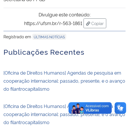
Secretaria-Geral
Divulgue este conteúdo:
https://ufsm.br/r-563-1861
Copiar
Secretaria de Governo
para área de tran
Registrado em
ÚLTIMAS NOTÍCIAS
Gabinete de Segurança Institucional
Publicações Recentes
Advocacia-Geral da União
[Oficina de Direitos Humanos] Agendas de pesquisa em
Banco Central do Brasil
cooperação internacional: passado, presente, e o avanço
do filantrocapitalismo
Planalto
[Oficina de Direitos Humanos] Agendas de pesquisa em
cooperação internacional: passado, presente, e o avanço
do filantrocapitalismo