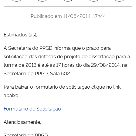
Ministério da Cidadania
Publicado em
11/06/2014, 17h44
Ministério da Saúde
Estimados (as),
Ministério de Minas e Energia
A Secretaria do PPGD informa que o prazo para
Ministério da Ciência, Tecnologia, Inovações e Comunicações
solicitação das defesas de projeto de dissertação para a
turma de 2013 é até às 17 horas do dia 29/08/2014, na
Ministério do Meio Ambiente
Secretaria do PPGD, Sala 502.
Ministério do Turismo
Para baixar o formulário de solicitação clique no link
abaixo
Ministério do Desenvolvimento Regional
Formulário de Solicitação
Controladoria-Geral da União
Atenciosamente,
Ministério da Mulher, da Família e dos Direitos Humanos
Secretaria do PPGD