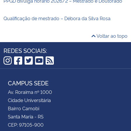
PPGD divulga horário 2026/2 – Mestrado e Doutorado
Qualificação de mestrado – Débora da Silva Rosa
Voltar ao topo
REDES SOCIAIS:
Instagram
Facebook
Twitter
YouTube
RSS
CAMPUS SEDE
Av. Roraima nº 1000
Cidade Universitária
Bairro Camobi
Santa Maria - RS
CEP: 97105-900