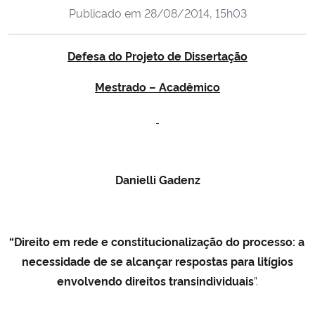
Publicado em
28/08/2014, 15h03
Ministério da Cidadania
Ministério da Saúde
Defesa do Projeto de Dissertação
Mestrado – Acadêmico
Ministério de Minas e Energia
Ministério da Ciência, Tecnologia, Inovações e Comunicações
Ministério do Meio Ambiente
Danielli Gadenz
Ministério do Turismo
Ministério do Desenvolvimento Regional
“
Direito em rede e constitucionalização do processo: a
necessidade de se alcançar respostas para litígios
Controladoria-Geral da União
envolvendo direitos transindividuais
”.
Ministério da Mulher, da Família e dos Direitos Humanos