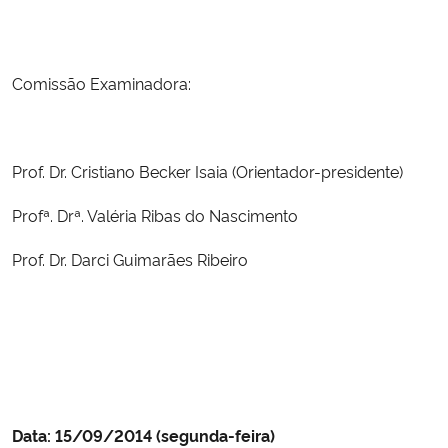
Secretaria-Geral
Comissão Examinadora:
Secretaria de Governo
Gabinete de Segurança Institucional
Prof. Dr. Cristiano Becker Isaia (Orientador-presidente)
Advocacia-Geral da União
Profª. Drª. Valéria Ribas do Nascimento
Prof. Dr. Darci Guimarães Ribeiro
Banco Central do Brasil
Planalto
Data: 15/09/2014 (segunda-feira)