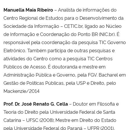
Manuella Maia Ribeiro
– Analista de informações do
Secretaria-Geral
Centro Regional de Estudos para o Desenvolvimento da
Sociedade da Informação – CETIC.br, ligado ao Núcleo
Secretaria de Governo
de Informação e Coordenação do Ponto BR (NIC.br). É
responsável pela coordenação da pesquisa TIC Governo
Gabinete de Segurança Institucional
Eletrônico. Também participa de outras pesquisas e
atividades do Centro como a pesquisa TIC Centros
Advocacia-Geral da União
Públicos de Acesso. É doutoranda e mestre em
Administração Pública e Governo, pela FGV. Bacharel em
Banco Central do Brasil
Gestão de Políticas Públicas, pela USP e Direito, pelo
Mackenzie/2014
Planalto
Prof. Dr. José Renato G. Cella
– Doutor em Filosofia e
Teoria do Direito pela Universidade Federal de Santa
Catarina – UFSC (2008); Mestre em Direito do Estado
pela Universidade Federal do Paraná – UFPR (2001),