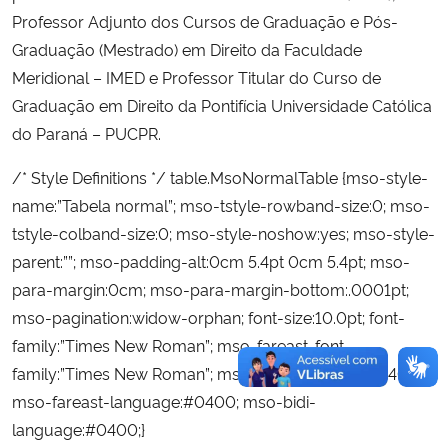
Professor Adjunto dos Cursos de Graduação e Pós-
Graduação (Mestrado) em Direito da Faculdade
Meridional – IMED e Professor Titular do Curso de
Graduação em Direito da Pontifícia Universidade Católica
do Paraná – PUCPR.
/* Style Definitions */ table.MsoNormalTable {mso-style-
name:”Tabela normal”; mso-tstyle-rowband-size:0; mso-
tstyle-colband-size:0; mso-style-noshow:yes; mso-style-
parent:””; mso-padding-alt:0cm 5.4pt 0cm 5.4pt; mso-
para-margin:0cm; mso-para-margin-bottom:.0001pt;
mso-pagination:widow-orphan; font-size:10.0pt; font-
family:”Times New Roman”; mso-fareast-font-
family:”Times New Roman”; mso-ansi-language:#0400;
mso-fareast-language:#0400; mso-bidi-
language:#0400;}