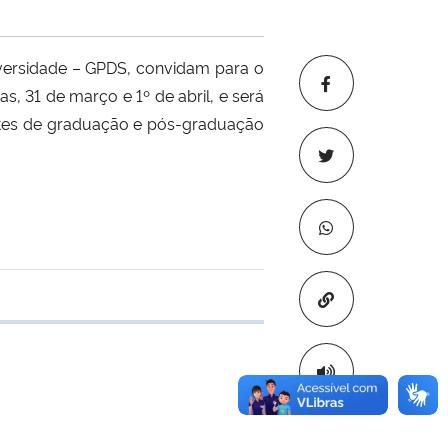
ersidade – GPDS, convidam para o
s, 31 de março e 1º de abril, e será
dantes de graduação e pós-graduação
Copiar para áre
e transferência