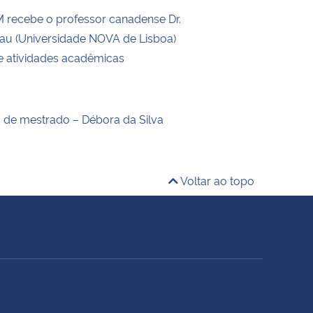
recebe o professor canadense Dr.
eau (Universidade NOVA de Lisboa)
de atividades acadêmicas
o de mestrado – Débora da Silva
Voltar ao topo