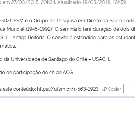
do em
27/03/2015, 20h34
. Atualizado
19/03/2019, 16h59
GD/UFSM e o Grupo de Pesquisa em Direito da Sociobiodiv
ca Mundial (1945-1992)”. O seminário terá duração de dois dia
CSH – Antiga Reitoria. O convite é estendido para os estu
mática.
ro
da Universidade de Santiago do Chile – USACH.
ado de participação de 4h de ACG.
e este conteúdo:
https://ufsm.br/r-563-1923
Copiar
para área d