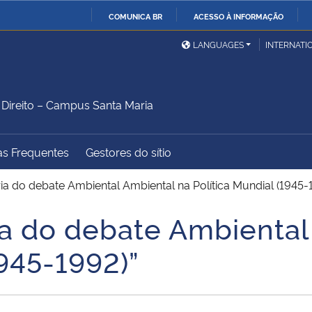
COMUNICA BR
ACESSO À INFORMAÇÃO
Ministério da Defesa
Ministério das Relações
Mini
IR
LANGUAGES
INTERNATI
Exteriores
PARA
O
Ministério da Cidadania
Ministério da Saúde
Mini
CONTEÚDO
ireito – Campus Santa Maria
as Frequentes
Gestores do sítio
Ministério do
Controladoria-Geral da
Mini
Desenvolvimento Regional
União
Famí
ria do debate Ambiental Ambiental na Política Mundial (1945-
Hum
ria do debate Ambienta
Advocacia-Geral da União
Banco Central do Brasil
Plan
1945-1992)”