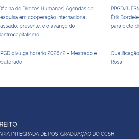
Oficina de Direitos Humanos] Agendas de
PPGD/UFSM 
esquisa em cooperação internacional:
Érik Bordel
assado, presente, e o avanço do
para ciclo 
ilantrocapitalismo
PGD divulga horário 2026/2 – Mestrado e
Qualificaçã
outorado
Rosa
IREITO
ARIA INTEGRADA DE PÓS-GRADUAÇÃO DO CCSH