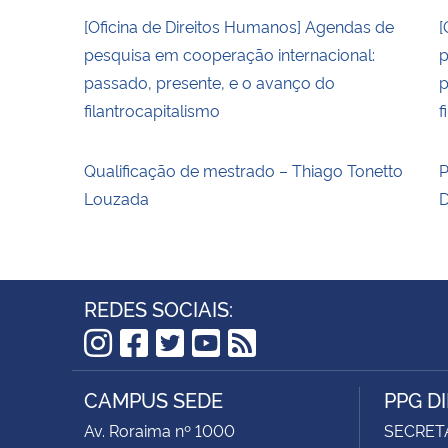
[Oficina de Direitos Humanos] Agendas de
[
pesquisa em cooperação internacional:
p
passado, presente, e o avanço do
p
filantrocapitalismo
f
Qualificação de mestrado – Thiago Tonetto
P
Louzada
D
REDES SOCIAIS:
Instagram
Facebook
Twitter
YouTube
RSS
CAMPUS SEDE
PPG D
Av. Roraima nº 1000
SECRET