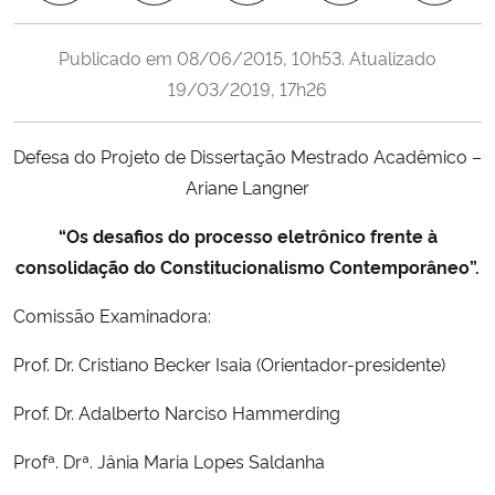
Ministério da Cidadania
Publicado em
08/06/2015, 10h53
. Atualizado
Ministério da Saúde
19/03/2019, 17h26
Ministério de Minas e Energia
Defesa do Projeto de Dissertação Mestrado Acadêmico –
Ariane Langner
Ministério da Ciência, Tecnologia, Inovações e Comunicações
“Os desafios do processo eletrônico frente à
Ministério do Meio Ambiente
consolidação do Constitucionalismo Contemporâneo”.
Ministério do Turismo
Comissão Examinadora:
Prof. Dr. Cristiano Becker Isaia (Orientador-presidente)
Ministério do Desenvolvimento Regional
Prof. Dr. Adalberto Narciso Hammerding
Controladoria-Geral da União
Profª. Drª. Jânia Maria Lopes Saldanha
Ministério da Mulher, da Família e dos Direitos Humanos