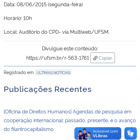
Data: 08/06/2015 (segunda-feira)
Secretaria-Geral
Horário: 10h
Local: Auditório do CPD- via Multiweb/UFSM.
Secretaria de Governo
Divulgue este conteúdo:
Gabinete de Segurança Institucional
https://ufsm.br/r-563-1761
Copiar
Advocacia-Geral da União
para área de trans
Registrado em
ÚLTIMAS NOTÍCIAS
Banco Central do Brasil
Publicações Recentes
Planalto
[Oficina de Direitos Humanos] Agendas de pesquisa em
cooperação internacional: passado, presente, e o avanço
do filantrocapitalismo