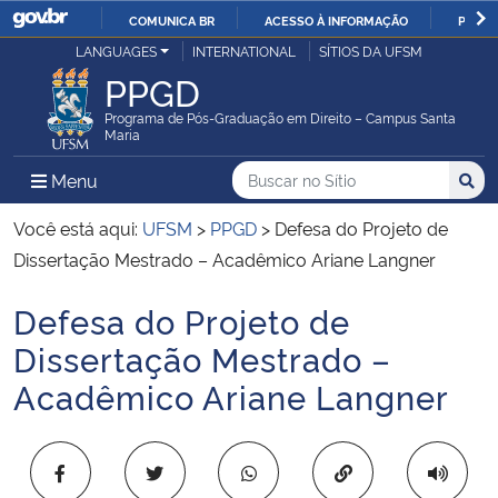
COMUNICA BR
ACESSO À INFORMAÇÃO
PARTI
Casa Civil
LANGUAGES
INTERNATIONAL
SÍTIOS DA UFSM
IR
PPGD
PARA
Ministério da Justiça e Segurança Pública
O
Programa de Pós-Graduação em Direito – Campus Santa
Maria
CONTEÚDO
Ministério da Defesa
Buscar no no Sítio
Busca
Busca:
Menu Principal do Sítio
Menu
Busc
Ministério das Relações Exteriores
Você está aqui:
UFSM
>
PPGD
>
Defesa do Projeto de
Dissertação Mestrado – Acadêmico Ariane Langner
Ministério da Economia
Defesa do Projeto de
Início do conteúdo
Ministério da Infraestrutura
Dissertação Mestrado –
Acadêmico Ariane Langner
Ministério da Agricultura, Pecuária e Abastecimento
Ministério da Educação
Copiar para área 