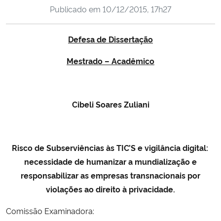
Publicado em
10/12/2015, 17h27
Ministério da Cidadania
Ministério da Saúde
Defesa de Dissertação
Mestrado – Acadêmico
Ministério de Minas e Energia
Ministério da Ciência, Tecnologia, Inovações e Comunicações
Cibeli Soares Zuliani
Ministério do Meio Ambiente
Ministério do Turismo
Risco de Subserviências às TIC’S
e vigilância digital:
necessidade de humanizar a mundialização e
Ministério do Desenvolvimento Regional
responsabilizar as empresas transnacionais por
violações ao direito à privacidade
.
Controladoria-Geral da União
Comissão Examinadora:
Ministério da Mulher, da Família e dos Direitos Humanos