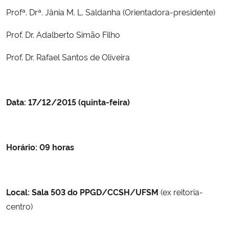
Profª. Drª. Jânia M. L. Saldanha
(Orientadora-presidente)
Secretaria-Geral
Prof. Dr. Adalberto Simão Filho
Secretaria de Governo
Prof. Dr. Rafael Santos de Oliveira
Gabinete de Segurança Institucional
Data: 17/12/2015 (quinta-feira)
Advocacia-Geral da União
Banco Central do Brasil
Horário: 09 horas
Planalto
Local:
Sala 503 do PPGD/CCSH/UFSM
(ex reitoria-
centro)