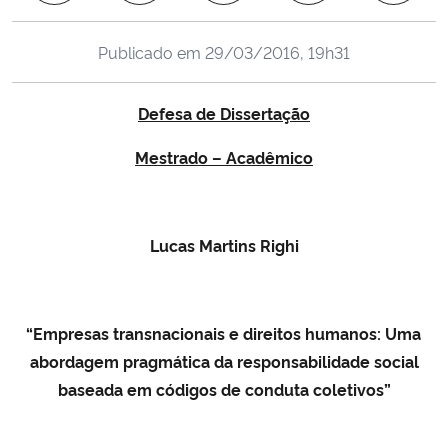
Ministério da Cidadania
Publicado em
29/03/2016, 19h31
Ministério da Saúde
Defesa de Dissertação
Ministério de Minas e Energia
Mestrado – Acadêmico
Ministério da Ciência, Tecnologia, Inovações e Comunicações
Ministério do Meio Ambiente
Lucas Martins Righi
Ministério do Turismo
“
Empresas transnacionais e direitos humanos: Uma
Ministério do Desenvolvimento Regional
abordagem pragmática da responsabilidade social
baseada em códigos de conduta coletivos
”
Controladoria-Geral da União
Ministério da Mulher, da Família e dos Direitos Humanos