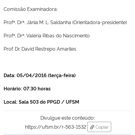
Comissão Examinadora:
Secretaria-Geral
Profª. Drª. Jânia M. L. Saldanha
(Orientadora-presidente)
Secretaria de Governo
Profª. Drª. Valéria Ribas do Nascimento
Gabinete de Segurança Institucional
Prof. Dr. David Restrepo Amariles
Advocacia-Geral da União
Data: 05/04/2016 (terça-feira)
Banco Central do Brasil
Horário: 07:30 horas
Planalto
Local:
Sala 503 do PPGD / UFSM
Divulgue este conteúdo:
https://ufsm.br/r-563-1532
Copiar
para área de tran