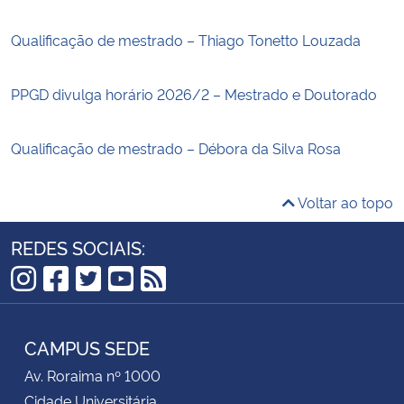
Qualificação de mestrado – Thiago Tonetto Louzada
PPGD divulga horário 2026/2 – Mestrado e Doutorado
Qualificação de mestrado – Débora da Silva Rosa
Voltar ao topo
REDES SOCIAIS:
Instagram
Facebook
Twitter
YouTube
RSS
CAMPUS SEDE
Av. Roraima nº 1000
Cidade Universitária