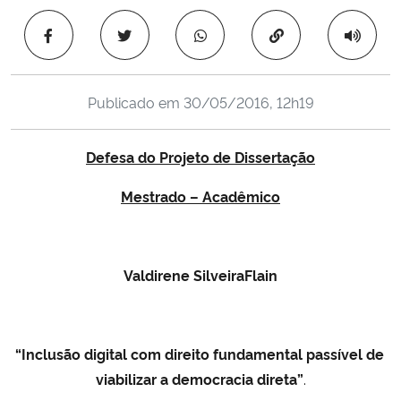
Ministério da Cidadania
Copiar para área 
Ministério da Saúde
Publicado em
30/05/2016, 12h19
Ministério de Minas e Energia
Defesa do Projeto de Dissertação
Ministério da Ciência, Tecnologia, Inovações e Comunicações
Mestrado – Acadêmico
Ministério do Meio Ambiente
Ministério do Turismo
Valdirene Silveira
Flain
Ministério do Desenvolvimento Regional
Controladoria-Geral da União
“Inclusão digital com direito fundamental passível de
viabilizar a democracia direta
”
.
Ministério da Mulher, da Família e dos Direitos Humanos