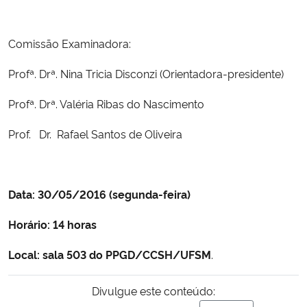
Secretaria-Geral
Comissão Examinadora:
Secretaria de Governo
Profª. Drª. Nina Tricia Disconzi
(Orientadora-presidente)
Profª. Drª. Valéria Ribas do Nascimento
Gabinete de Segurança Institucional
Prof. Dr. Rafael Santos de Oliveira
Advocacia-Geral da União
Banco Central do Brasil
Data: 30/05/2016 (segunda-feira)
Planalto
Horário: 14 horas
Local:
sala 503 do PPGD/CCSH/UFSM
.
Divulgue este conteúdo: