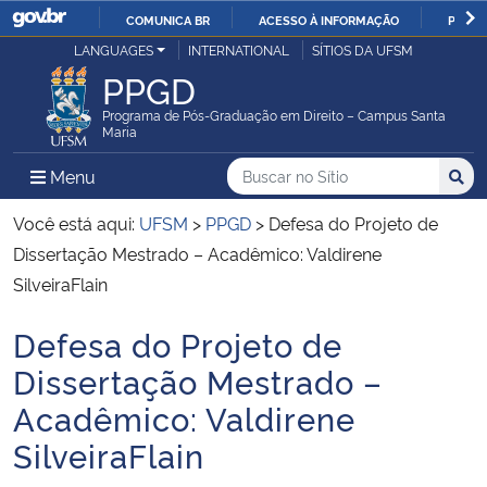
COMUNICA BR
ACESSO À INFORMAÇÃO
PARTI
Casa Civil
LANGUAGES
INTERNATIONAL
SÍTIOS DA UFSM
IR
PPGD
PARA
Ministério da Justiça e Segurança Pública
O
Programa de Pós-Graduação em Direito – Campus Santa
Maria
CONTEÚDO
Ministério da Defesa
Buscar no no Sítio
Busca
Busca:
Menu Principal do Sítio
Menu
Busc
Ministério das Relações Exteriores
Você está aqui:
UFSM
>
PPGD
>
Defesa do Projeto de
Dissertação Mestrado – Acadêmico: Valdirene
Ministério da Economia
SilveiraFlain
Defesa do Projeto de
Ministério da Infraestrutura
Início do conteúdo
Dissertação Mestrado –
Ministério da Agricultura, Pecuária e Abastecimento
Acadêmico: Valdirene
SilveiraFlain
Ministério da Educação