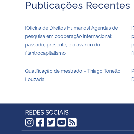
Publicações Recentes
[Oficina de Direitos Humanos] Agendas de
[
pesquisa em cooperação internacional:
p
passado, presente, e o avanço do
p
filantrocapitalismo
f
Qualificação de mestrado – Thiago Tonetto
P
Louzada
D
REDES SOCIAIS:
Instagram
Facebook
Twitter
YouTube
RSS