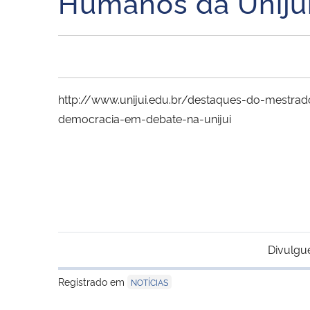
Humanos da Unijuí,
http://www.unijui.edu.br/destaques-do-mestr
democracia-em-debate-na-unijui
Divulgu
Registrado em
NOTÍCIAS