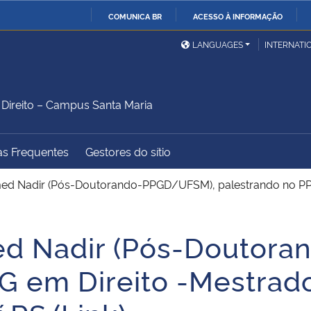
COMUNICA BR
ACESSO À INFORMAÇÃO
Ministério da Defesa
Ministério das Relações
Mini
IR
LANGUAGES
INTERNATI
Exteriores
PARA
O
Ministério da Cidadania
Ministério da Saúde
Mini
CONTEÚDO
ireito – Campus Santa Maria
as Frequentes
Gestores do sítio
Ministério do
Controladoria-Geral da
Mini
Desenvolvimento Regional
União
Famí
med Nadir (Pós-Doutorando-PPGD/UFSM), palestrando no PP
Hum
ed Nadir (Pós-Doutor
Advocacia-Geral da União
Banco Central do Brasil
Plan
G em Direito -Mestrado