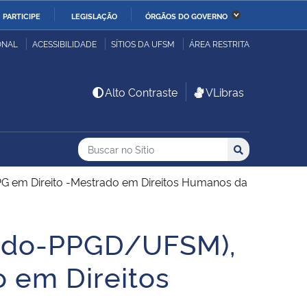
PARTICIPE
LEGISLAÇÃO
ÓRGÃOS DO GOVERNO
stério da Economia
Ministério da Infraestrutura
ONAL
ACESSIBILIDADE
SÍTIOS DA UFSM
ÁREA RESTRITA
stério de Minas e Energia
Ministério da Ciência,
Alto Contraste
VLibras
Tecnologia, Inovações e
Comunicações
Buscar no no Sítio
Busca
Busca:
Buscar
stério da Mulher, da
Secretaria-Geral
lia e dos Direitos
G em Direito -Mestrado em Direitos Humanos da
anos
ando-PPGD/UFSM),
alto
 em Direitos