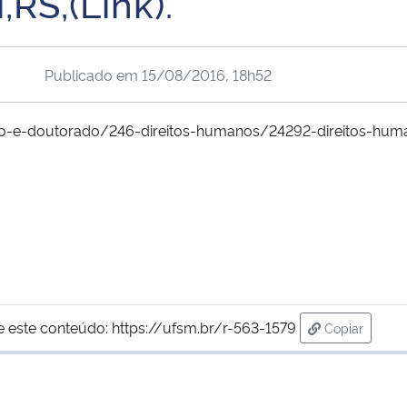
RS,(Link).
Publicado em
15/08/2016, 18h52
ado-e-doutorado/246-direitos-humanos/24292-direitos-hum
e este conteúdo:
https://ufsm.br/r-563-1579
Copiar
para área d