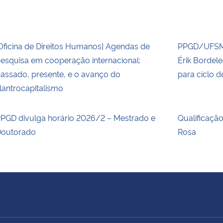
Oficina de Direitos Humanos] Agendas de
PPGD/UFSM 
esquisa em cooperação internacional:
Érik Bordel
assado, presente, e o avanço do
para ciclo 
ilantrocapitalismo
PGD divulga horário 2026/2 – Mestrado e
Qualificaçã
outorado
Rosa