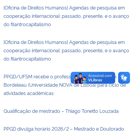
[Oficina de Direitos Humanos] Agendas de pesquisa em
Secretaria-Geral
cooperação internacional: passado, presente, e o avanço
do filantrocapitalismo
Secretaria de Governo
[Oficina de Direitos Humanos] Agendas de pesquisa em
Gabinete de Segurança Institucional
cooperação internacional: passado, presente, e o avanço
do filantrocapitalismo
Advocacia-Geral da União
PPGD/UFSM recebe o professor canadense Dr. Érik
Banco Central do Brasil
Bordeleau (Universidade NOVA de Lisboa) para ciclo de
atividades acadêmicas
Planalto
Qualificação de mestrado – Thiago Tonetto Louzada
PPGD divulga horário 2026/2 – Mestrado e Doutorado