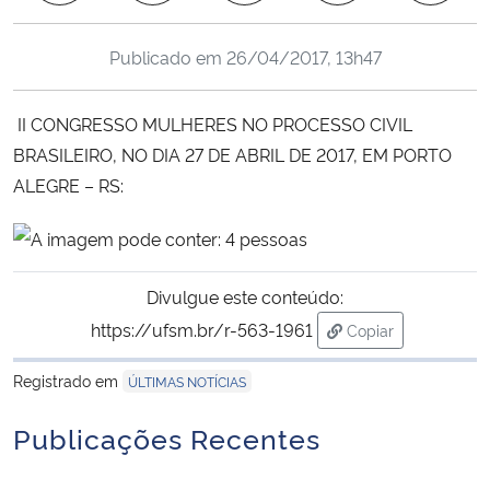
Ministério da Cidadania
Publicado em
26/04/2017, 13h47
Ministério da Saúde
II CONGRESSO MULHERES NO PROCESSO CIVIL
Ministério de Minas e Energia
BRASILEIRO, NO DIA 27 DE ABRIL DE 2017, EM PORTO
ALEGRE – RS:
Ministério da Ciência, Tecnologia, Inovações e Comunicações
Ministério do Meio Ambiente
Divulgue este conteúdo:
Ministério do Turismo
https://ufsm.br/r-563-1961
Copiar
para área de tran
Ministério do Desenvolvimento Regional
Registrado em
ÚLTIMAS NOTÍCIAS
Controladoria-Geral da União
Publicações Recentes
Ministério da Mulher, da Família e dos Direitos Humanos