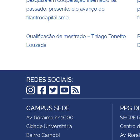
passado, presente, e o avanço do
p
filantrocapitalismo
f
Qualificação de mestrado – Thiago Tonetto
P
Louzada
D
REDES SOCIAIS:
Instagram
Facebook
Twitter
YouTube
RSS
CAMPUS SEDE
PPG D
Av. Roraima nº 1000
SECRET
Cidade Universitária
Centro d
Bairro Camobi
Av. Rora