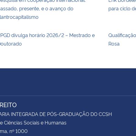
assado, presente, e o avanço do
para ciclo 
ilantrocapitalismo
PGD divulga horário 2026/2 – Mestrado e
Qualificaçã
outorado
Rosa
IREITO
ARIA INTEGRADA DE PÓS-GRADUAÇÃO DO CCSH
e Ciências Sociais e Humanas
ima, nº 1000