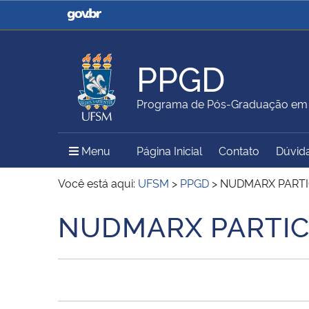
Casa Civil
Ministério da Justiça e
Segurança Pública
PPGD
Ministério da Agricultura,
Ministério da Educação
Programa de Pós-Graduação em D
Pecuária e Abastecimento
Menu Principal do Sítio
Menu
Página Inicial
Contato
Dúvid
Ministério do Meio Ambiente
Ministério do Turismo
Você está aqui:
UFSM
>
PPGD
>
NUDMARX PARTI
NUDMARX PARTIC
Início do conteúdo
Secretaria de Governo
Gabinete de Segurança
Institucional