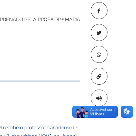
RDENADO PELA PROF.ª DR.ª MARIA
Copiar para áre
 transferência
recebe o professor canadense Dr.
eau (Universidade NOVA de Lisboa)