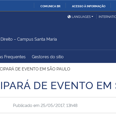
COMUNICA BR
ACESSO À INFORMAÇÃO
Ministério da Defesa
Ministério das Relações
Mini
IR
LANGUAGES
INTERNATI
Exteriores
PARA
O
Ministério da Cidadania
Ministério da Saúde
Mini
CONTEÚDO
ireito – Campus Santa Maria
as Frequentes
Gestores do sítio
Ministério do
Controladoria-Geral da
Mini
Desenvolvimento Regional
União
Famí
CIPARÁ DE EVENTO EM SÃO PAULO
Hum
IPARÁ DE EVENTO EM
Advocacia-Geral da União
Banco Central do Brasil
Plan
Publicado em
25/05/2017, 13h48