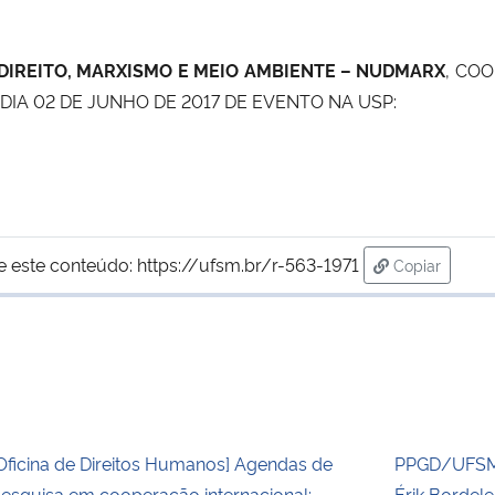
DIREITO, MARXISMO E MEIO AMBIENTE – NUDMARX
, COO
 DIA 02 DE JUNHO DE 2017 DE EVENTO NA USP:
e este conteúdo:
https://ufsm.br/r-563-1971
Copiar
para área de
Oficina de Direitos Humanos] Agendas de
PPGD/UFSM 
esquisa em cooperação internacional:
Érik Bordel