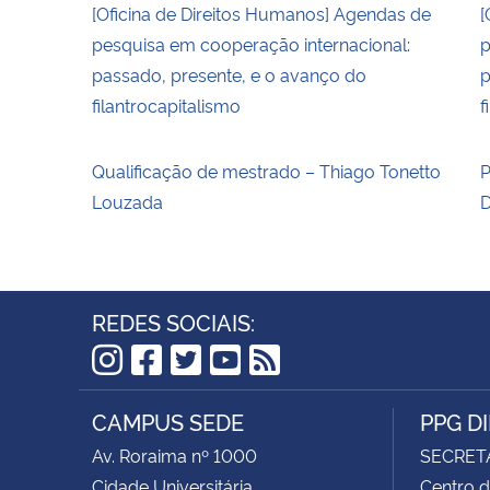
[Oficina de Direitos Humanos] Agendas de
[
pesquisa em cooperação internacional:
p
passado, presente, e o avanço do
p
filantrocapitalismo
f
Qualificação de mestrado – Thiago Tonetto
P
Louzada
D
REDES SOCIAIS:
Instagram
Facebook
Twitter
YouTube
RSS
CAMPUS SEDE
PPG D
Av. Roraima nº 1000
SECRET
Cidade Universitária
Centro d