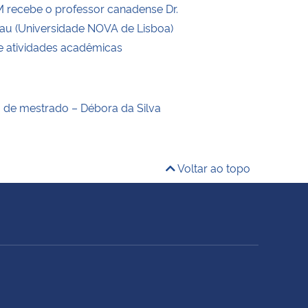
recebe o professor canadense Dr.
eau (Universidade NOVA de Lisboa)
de atividades acadêmicas
o de mestrado – Débora da Silva
Voltar ao topo