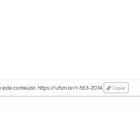
 este conteúdo:
https://ufsm.br/r-563-2034
Copiar
para área d