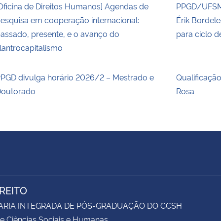
Oficina de Direitos Humanos] Agendas de
PPGD/UFSM 
esquisa em cooperação internacional:
Érik Bordel
assado, presente, e o avanço do
para ciclo 
ilantrocapitalismo
PGD divulga horário 2026/2 – Mestrado e
Qualificaçã
outorado
Rosa
IREITO
ARIA INTEGRADA DE PÓS-GRADUAÇÃO DO CCSH
e Ciências Sociais e Humanas