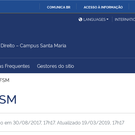
COMUNICA BR
ACESSO À INFORMAÇÃO
Ministério da Defesa
Ministério das Relações
Mini
IR
LANGUAGES
INTERNATI
Exteriores
PARA
O
Ministério da Cidadania
Ministério da Saúde
Mini
CONTEÚDO
ireito – Campus Santa Maria
as Frequentes
Gestores do sítio
Ministério do
Controladoria-Geral da
Mini
Desenvolvimento Regional
União
Famí
UFSM
Hum
FSM
Advocacia-Geral da União
Banco Central do Brasil
Plan
do em
30/08/2017, 17h17
. Atualizado
19/03/2019, 17h17