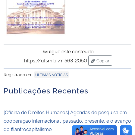
Secretaria-Geral
Secretaria de Governo
Gabinete de Segurança Institucional
Divulgue este conteúdo:
https://ufsm.br/r-563-2050
Copiar
Advocacia-Geral da União
para área de tran
Registrado em
ÚLTIMAS NOTÍCIAS
Banco Central do Brasil
Publicações Recentes
Planalto
[Oficina de Direitos Humanos] Agendas de pesquisa em
cooperação internacional: passado, presente, e o avanço
do filantrocapitalismo