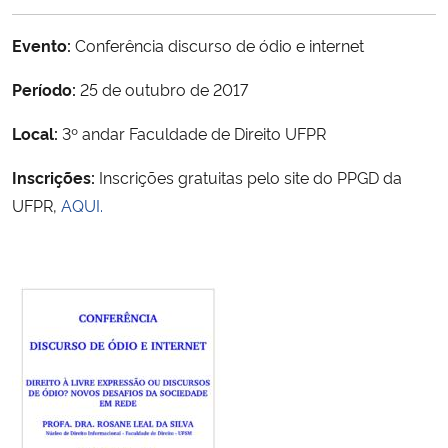
Ministério da Cidadania
Evento:
Conferência discurso de ódio e internet
Ministério da Saúde
Período:
25 de outubro de 2017
Ministério de Minas e Energia
Local:
3º andar Faculdade de Direito UFPR
Inscrições:
Inscrições gratuitas pelo site do PPGD da
Ministério da Ciência, Tecnologia, Inovações e Comunicações
UFPR,
AQUI.
Ministério do Meio Ambiente
Ministério do Turismo
Ministério do Desenvolvimento Regional
Controladoria-Geral da União
Ministério da Mulher, da Família e dos Direitos Humanos