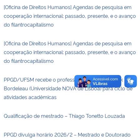
[Oficina de Direitos Humanos] Agendas de pesquisa em
Secretaria-Geral
cooperação internacional: passado, presente, e o avanço
do filantrocapitalismo
Secretaria de Governo
[Oficina de Direitos Humanos] Agendas de pesquisa em
Gabinete de Segurança Institucional
cooperação internacional: passado, presente, e o avanço
do filantrocapitalismo
Advocacia-Geral da União
PPGD/UFSM recebe o professor canadense Dr. Érik
Banco Central do Brasil
Bordeleau (Universidade NOVA de Lisboa) para ciclo de
atividades acadêmicas
Planalto
Qualificação de mestrado – Thiago Tonetto Louzada
PPGD divulga horário 2026/2 – Mestrado e Doutorado