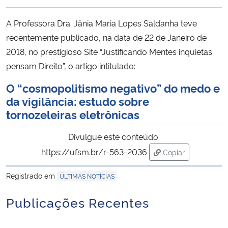
Ministério da Cidadania
A Professora Dra. Jânia Maria Lopes Saldanha teve
Ministério da Saúde
recentemente publicado, na data de 22 de Janeiro de
2018, no prestigioso Site “Justificando Mentes inquietas
Ministério de Minas e Energia
pensam Direito”, o artigo intitulado:
O “cosmopolitismo negativo” do medo e
Ministério da Ciência, Tecnologia, Inovações e Comunicações
da vigilância: estudo sobre
tornozeleiras eletrônicas
Ministério do Meio Ambiente
Divulgue este conteúdo:
Ministério do Turismo
https://ufsm.br/r-563-2036
Copiar
para área de tran
Ministério do Desenvolvimento Regional
Registrado em
ÚLTIMAS NOTÍCIAS
Publicações Recentes
Controladoria-Geral da União
Ministério da Mulher, da Família e dos Direitos Humanos