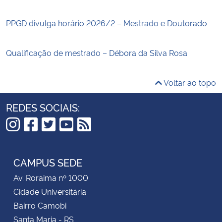
PPGD divulga horário 2026/2 – Mestrado e Doutorado
Qualificação de mestrado – Débora da Silva Rosa
Voltar ao topo
REDES SOCIAIS:
Instagram
Facebook
Twitter
YouTube
RSS
CAMPUS SEDE
Av. Roraima nº 1000
Cidade Universitária
Bairro Camobi
Santa Maria - RS