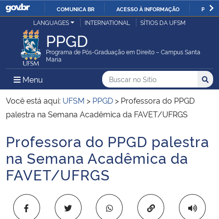
COMUNICA BR
ACESSO À INFORMAÇÃO
PARTI
Casa Civil
LANGUAGES
INTERNATIONAL
SÍTIOS DA UFSM
IR
PPGD
PARA
Ministério da Justiça e Segurança Pública
O
Programa de Pós-Graduação em Direito – Campus Santa
Maria
CONTEÚDO
Ministério da Defesa
Buscar no no Sítio
Busca
Busca:
Menu Principal do Sítio
Menu
Busc
Ministério das Relações Exteriores
Você está aqui:
UFSM
>
PPGD
>
Professora do PPGD
palestra na Semana Acadêmica da FAVET/UFRGS
Ministério da Economia
Professora do PPGD palestra
Início do conteúdo
Ministério da Infraestrutura
na Semana Acadêmica da
FAVET/UFRGS
Ministério da Agricultura, Pecuária e Abastecimento
Ministério da Educação
Copiar para área 