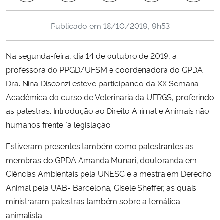
Ministério da Cidadania
Publicado em
18/10/2019, 9h53
Ministério da Saúde
Na segunda-feira, dia 14 de outubro de 2019, a
Ministério de Minas e Energia
professora do PPGD/UFSM e coordenadora do GPDA
Dra. Nina Disconzi esteve participando da XX Semana
Ministério da Ciência, Tecnologia, Inovações e Comunicações
Acadêmica do curso de Veterinaria da UFRGS, proferindo
as palestras: Introdução ao Direito Animal e Animais não
Ministério do Meio Ambiente
humanos frente `a legislação.
Ministério do Turismo
Estiveram presentes também como palestrantes as
membras do GPDA Amanda Munari, doutoranda em
Ministério do Desenvolvimento Regional
Ciências Ambientais pela UNESC e a mestra em Derecho
Animal pela UAB- Barcelona, Gisele Sheffer, as quais
Controladoria-Geral da União
ministraram palestras também sobre a temática
animalista.
Ministério da Mulher, da Família e dos Direitos Humanos