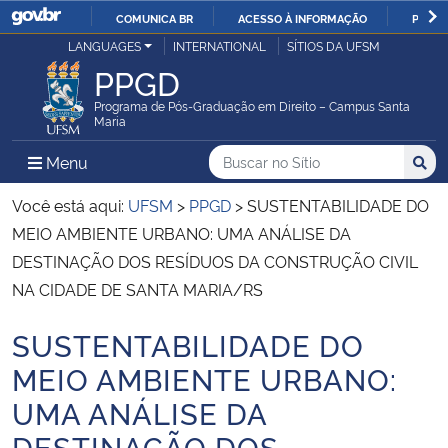
COMUNICA BR
ACESSO À INFORMAÇÃO
PARTI
Casa Civil
LANGUAGES
INTERNATIONAL
SÍTIOS DA UFSM
IR
PPGD
PARA
Ministério da Justiça e Segurança Pública
O
Programa de Pós-Graduação em Direito – Campus Santa
Maria
CONTEÚDO
Ministério da Defesa
Buscar no no Sítio
Busca
Busca:
Menu Principal do Sítio
Menu
Busc
Ministério das Relações Exteriores
Você está aqui:
UFSM
>
PPGD
>
SUSTENTABILIDADE DO
MEIO AMBIENTE URBANO: UMA ANÁLISE DA
Ministério da Economia
DESTINAÇÃO DOS RESÍDUOS DA CONSTRUÇÃO CIVIL
NA CIDADE DE SANTA MARIA/RS
Ministério da Infraestrutura
SUSTENTABILIDADE DO
Início do conteúdo
Ministério da Agricultura, Pecuária e Abastecimento
MEIO AMBIENTE URBANO:
UMA ANÁLISE DA
Ministério da Educação
DESTINAÇÃO DOS