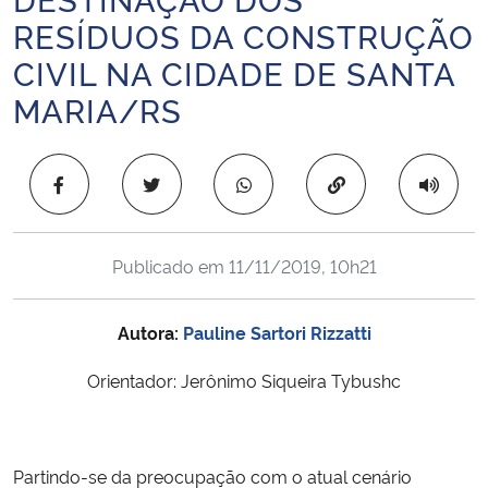
Ministério da Cidadania
RESÍDUOS DA CONSTRUÇÃO
CIVIL NA CIDADE DE SANTA
Ministério da Saúde
MARIA/RS
Ministério de Minas e Energia
Copiar para área 
Ministério da Ciência, Tecnologia, Inovações e Comunicações
Ministério do Meio Ambiente
Publicado em
11/11/2019, 10h21
Ministério do Turismo
Autora:
Pauline Sartori Rizzatti
Ministério do Desenvolvimento Regional
Orientador: Jerônimo Siqueira Tybushc
Controladoria-Geral da União
Partindo-se da preocupação com o atual cenário
Ministério da Mulher, da Família e dos Direitos Humanos