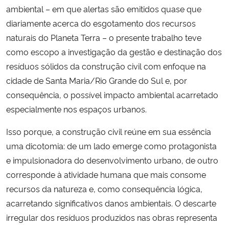
ambiental – em que alertas são emitidos quase que
diariamente acerca do esgotamento dos recursos
Secretaria-Geral
naturais do Planeta Terra – o presente trabalho teve
como escopo a investigação da gestão e destinação dos
Secretaria de Governo
resíduos sólidos da construção civil com enfoque na
Gabinete de Segurança Institucional
cidade de Santa Maria/Rio Grande do Sul e, por
consequência, o possível impacto ambiental acarretado
Advocacia-Geral da União
especialmente nos espaços urbanos.
Isso porque, a construção civil reúne em sua essência
Banco Central do Brasil
uma dicotomia: de um lado emerge como protagonista
e impulsionadora do desenvolvimento urbano, de outro
Planalto
corresponde à atividade humana que mais consome
recursos da natureza e, como consequência lógica,
acarretando significativos danos ambientais. O descarte
irregular dos resíduos produzidos nas obras representa