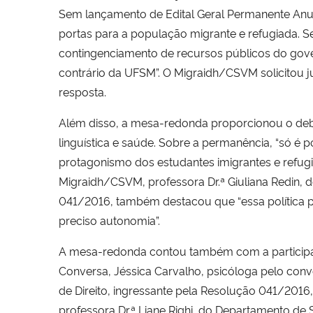
Sem lançamento de Edital Geral Permanente Anual
portas para a população migrante e refugiada. 
contingenciamento de recursos públicos do gove
contrário da UFSM”. O Migraidh/CSVM solicitou j
resposta.
Além disso, a mesa-redonda proporcionou o deb
linguística e saúde. Sobre a permanência, “só é 
protagonismo dos estudantes imigrantes e refug
Migraidh/CSVM, professora Dr.ª Giuliana Redin, 
041/2016, também destacou que “essa política p
preciso autonomia”.
A mesa-redonda contou também com a participa
Conversa, Jéssica Carvalho, psicóloga pelo conv
de Direito, ingressante pela Resolução 041/2016
professora Dr.ª Liane Righi, do Departamento de 