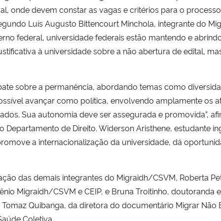
, onde devem constar as vagas e critérios para o processo 
Segundo Luís Augusto Bittencourt Minchola, integrante do M
rno federal, universidade federais estão mantendo e abrind
ustificativa à universidade sobre a não abertura de edital, 
ate sobre a permanência, abordando temas como diversidade
possível avançar como política, envolvendo amplamente os at
iados. Sua autonomia deve ser assegurada e promovida”, af
do Departamento de Direito. Widerson Aristhene, estudante i
romove a internacionalização da universidade, dá oportunid
ção das demais integrantes do Migraidh/CSVM, Roberta Pe
ênio Migraidh/CSVM e CEIP, e Bruna Troitinho, doutoranda e
, Tomaz Quibanga, da diretora do documentário Migrar Não É
Saúde Coletiva.