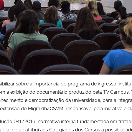
sibilizar sobre a importância do programa de ingresso, insti
m a exibição do documentário produzido pela TV Campus, ‘Mi
nhecimento e democratização da universidade, para a integr
xtensão do Migraidh/CSVM, responsável pela iniciativa e 
ução 041/2016, normativa interna fundamentada em tratados
úgio, e que atribui aos Colegiados dos Cursos a possibilida