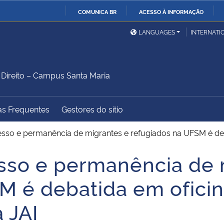
COMUNICA BR
ACESSO À INFORMAÇÃO
Ministério da Defesa
Ministério das Relações
Mini
IR
LANGUAGES
INTERNATI
Exteriores
PARA
O
Ministério da Cidadania
Ministério da Saúde
Mini
CONTEÚDO
ireito – Campus Santa Maria
as Frequentes
Gestores do sítio
Ministério do
Controladoria-Geral da
Mini
Desenvolvimento Regional
União
Famí
gresso e permanência de migrantes e refugiados na UFSM é d
Hum
resso e permanência de
Advocacia-Geral da União
Banco Central do Brasil
Plan
M é debatida em ofici
 JAI