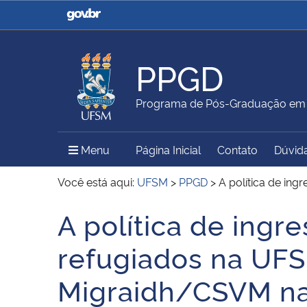
Casa Civil
Ministério da Justiça e
Segurança Pública
PPGD
Ministério da Agricultura,
Ministério da Educação
Programa de Pós-Graduação em D
Pecuária e Abastecimento
Menu Principal do Sítio
Menu
Página Inicial
Contato
Dúvid
Ministério do Meio Ambiente
Ministério do Turismo
Você está aqui:
UFSM
>
PPGD
>
A política de in
A política de ing
Início do conteúdo
Secretaria de Governo
Gabinete de Segurança
refugiados na UFS
Institucional
Migraidh/CSVM na