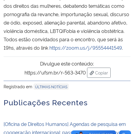
dos direitos das mulheres, debatendo temáticas como
pornografia da revanche, importunação sexual, discurso
Secretaria-Geral
de ódio, exposed, alienação parental, abandono afetivo,
Secretaria de Governo
violência doméstica, LBTQIFobia e violência obstétrica.
Todos estão convidados para o encontro, que será às
Gabinete de Segurança Institucional
19hs, através do link
https://zoom.us/j/95554441549
.
Advocacia-Geral da União
Divulgue este conteúdo:
https://ufsm.br/r-563-3470
Copiar
Banco Central do Brasil
para área de tran
Registrado em
ÚLTIMAS NOTÍCIAS
Planalto
Publicações Recentes
[Oficina de Direitos Humanos] Agendas de pesquisa em
cooperação internacional: passado, presente, e o avanço