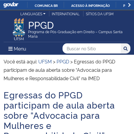
COMUNICA BR
ACESSO À INFORMAÇÃO
PARTI
Casa Civil
LANGUAGES
INTERNATIONAL
SÍTIOS DA UFSM
IR
PPGD
PARA
Ministério da Justiça e Segurança Pública
O
Programa de Pós-Graduação em Direito – Campus Santa
Maria
CONTEÚDO
Ministério da Defesa
Buscar no no Sítio
Busca
Busca:
Menu Principal do Sítio
Menu
Busc
Ministério das Relações Exteriores
Você está aqui:
UFSM
>
PPGD
>
Egressas do PPGD
participam de aula aberta sobre “Advocacia para
Ministério da Economia
Mulheres e Responsabilidade Civil” na IMED
Egressas do PPGD
Ministério da Infraestrutura
Início do conteúdo
participam de aula aberta
Ministério da Agricultura, Pecuária e Abastecimento
sobre “Advocacia para
Mulheres e
Ministério da Educação