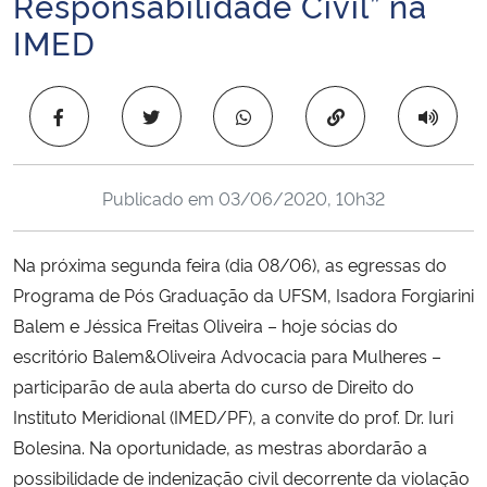
Responsabilidade Civil” na
Ministério da Cidadania
IMED
Ministério da Saúde
Copiar para área 
Ministério de Minas e Energia
Ministério da Ciência, Tecnologia, Inovações e Comunicações
Publicado em
03/06/2020, 10h32
Ministério do Meio Ambiente
Na próxima segunda feira (dia 08/06), as egressas do
Programa de Pós Graduação da UFSM, Isadora Forgiarini
Ministério do Turismo
Balem e Jéssica Freitas Oliveira – hoje sócias do
escritório Balem&Oliveira Advocacia para Mulheres –
Ministério do Desenvolvimento Regional
participarão de aula aberta do curso de Direito do
Instituto Meridional (IMED/PF), a convite do prof. Dr. Iuri
Controladoria-Geral da União
Bolesina. Na oportunidade, as mestras abordarão a
possibilidade de indenização civil decorrente da violação
Ministério da Mulher, da Família e dos Direitos Humanos