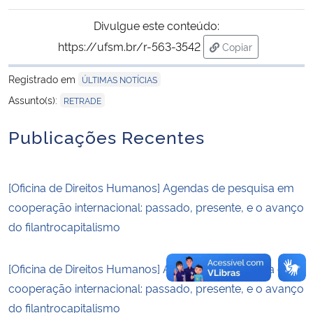
Divulgue este conteúdo:
Secretaria-Geral
https://ufsm.br/r-563-3542
Copiar
para área de tran
Secretaria de Governo
Registrado em
ÚLTIMAS NOTÍCIAS
Assunto(s):
RETRADE
Gabinete de Segurança Institucional
Publicações Recentes
Advocacia-Geral da União
Banco Central do Brasil
[Oficina de Direitos Humanos] Agendas de pesquisa em
cooperação internacional: passado, presente, e o avanço
Planalto
do filantrocapitalismo
[Oficina de Direitos Humanos] Agendas de pesquisa em
cooperação internacional: passado, presente, e o avanço
do filantrocapitalismo