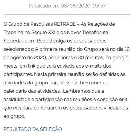
Publicado em
03/08/2020, 16h57
Ministério da Cidadania
Ministério da Saúde
O Grupo de Pesquisas RETRADE – As Relações de
Trabalho no Século XXI e os Novos Desafios na
Ministério de Minas e Energia
Sociedade em Rede divulga os pesquisadores
selecionados: A primeira reunião do Grupo será no dia 12
Ministério da Ciência, Tecnologia, Inovações e Comunicações
de agosto de 2020, às 17 horas e 30 minutos, no google
meets, em link que será enviado aos e-mails dos
Ministério do Meio Ambiente
participantes.
Nesta primeira reunião serão definidas as
atividades do grupo para 2020-2, bem como o
Ministério do Turismo
calendário das atividades.
Lembramos que a
assiduidade e participação nas reuniões é condição
sine
Ministério do Desenvolvimento Regional
qua non
para continuarem os pesquisadores vinculados
ao grupo.
Controladoria-Geral da União
RESULTADO DA SELEÇÃO
Ministério da Mulher, da Família e dos Direitos Humanos