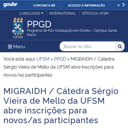
COMUNICA BR
ACESSO À INFORMAÇÃO
PARTI
Casa Civil
LANGUAGES
INTERNATIONAL
SÍTIOS DA UFSM
IR
PPGD
PARA
Ministério da Justiça e Segurança Pública
O
Programa de Pós-Graduação em Direito – Campus Santa
Maria
CONTEÚDO
Ministério da Defesa
Buscar no no Sítio
Busca
Busca:
Menu Principal do Sítio
Menu
Busc
Ministério das Relações Exteriores
Você está aqui:
UFSM
>
PPGD
>
MIGRAIDH / Cátedra
Sérgio Vieira de Mello da UFSM abre inscrições para
Ministério da Economia
novos/as participantes
MIGRAIDH / Cátedra Sérgio
Ministério da Infraestrutura
Início do conteúdo
Vieira de Mello da UFSM
Ministério da Agricultura, Pecuária e Abastecimento
abre inscrições para
novos/as participantes
Ministério da Educação