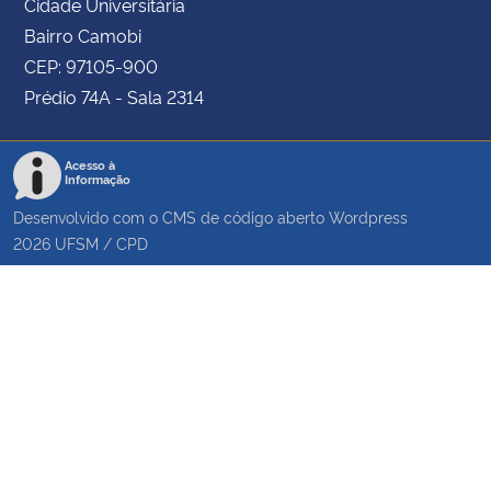
Cidade Universitária
Bairro Camobi
CEP: 97105-900
Prédio 74A - Sala 2314
Acesso à
Informação
Desenvolvido com o CMS de código aberto
Wordpress
2026
UFSM
/
CPD