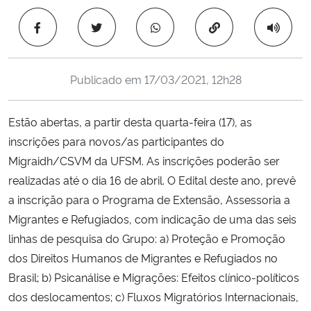
Ministério da Cidadania
Copiar para área 
Ministério da Saúde
Publicado em
17/03/2021, 12h28
Ministério de Minas e Energia
Estão abertas, a partir desta quarta-feira (17), as
Ministério da Ciência, Tecnologia, Inovações e Comunicações
inscrições para novos/as participantes do
Migraidh/CSVM da UFSM. As inscrições poderão ser
Ministério do Meio Ambiente
realizadas até o dia 16 de abril. O Edital deste ano, prevê
Ministério do Turismo
a inscrição para o Programa de Extensão, Assessoria a
Migrantes e Refugiados, com indicação de uma das seis
Ministério do Desenvolvimento Regional
linhas de pesquisa do Grupo:
a) Proteção e Promoção
dos Direitos Humanos de Migrantes e Refugiados no
Controladoria-Geral da União
Brasil; b) Psicanálise e Migrações: Efeitos clínico-políticos
dos deslocamentos; c) Fluxos Migratórios Internacionais,
Ministério da Mulher, da Família e dos Direitos Humanos