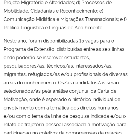
Projeto Migratório e Alteridades; d) Processos de
Mobilidade, Cidadanias e Reconhecimento; e)
Secretaria-Geral
Comunicação Midiática e Migrações Transnacionais; e f)
Política Linguística e Línguas de Acolhimento.
Secretaria de Governo
Neste ano, foram disponibilizadas 15 vagas para o
Gabinete de Segurança Institucional
Programa de Extensão, distribuídas entre as seis linhas,
onde poderão se inscrever
estudantes,
Advocacia-Geral da União
pesquisadores/as, técnicos/as, interessados/as,
migrantes, refugiados/as e/ou profissionais de diversas
Banco Central do Brasil
áreas do conhecimento. Os/as candidatos/as serão
selecionados/as pela análise conjunta
: da Carta de
Planalto
Motivação, onde é esperado o histórico individual de
envolvimento com a temática dos direitos humanos
e/ou com o tema da linha de pesquisa indicada e/ou o
relato de trajetória pessoal associada à motivação para
participação no coletivo; da compreensão da relação