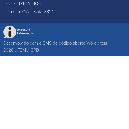
CEP: 97105-900
Prédio 74A - Sala 2314
Acesso à
Informação
Desenvolvido com o CMS de código aberto
Wordpress
2026
UFSM
/
CPD