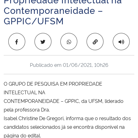
Ministério da Cidadania
Contemporaneidade –
GPPIC/UFSM
Ministério da Saúde
Ministério de Minas e Energia
Copiar para área 
Ministério da Ciência, Tecnologia, Inovações e Comunicações
Publicado em
01/06/2021, 10h26
Ministério do Meio Ambiente
O GRUPO DE PESQUISA EM PROPRIEDADE
Ministério do Turismo
INTELECTUAL NA
CONTEMPORANEIDADE – GPPIC, da UFSM, liderado
Ministério do Desenvolvimento Regional
pela professora Dra.
Isabel Christine De Gregori, informa que o resultado dos
Controladoria-Geral da União
candidatos selecionados já se encontra disponivel na
página do edital.
Ministério da Mulher, da Família e dos Direitos Humanos