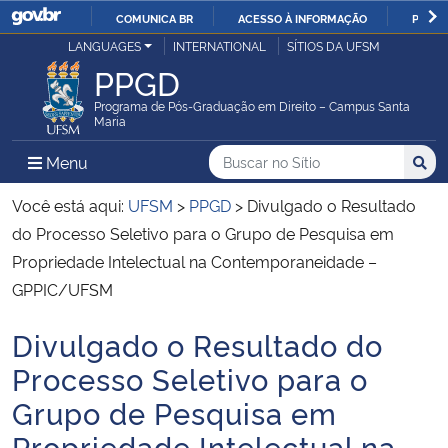
COMUNICA BR
ACESSO À INFORMAÇÃO
PARTI
Casa Civil
LANGUAGES
INTERNATIONAL
SÍTIOS DA UFSM
IR
PPGD
PARA
Ministério da Justiça e Segurança Pública
O
Programa de Pós-Graduação em Direito – Campus Santa
Maria
CONTEÚDO
Ministério da Defesa
Buscar no no Sítio
Busca
Busca:
Menu Principal do Sítio
Menu
Busc
Ministério das Relações Exteriores
Você está aqui:
UFSM
>
PPGD
>
Divulgado o Resultado
do Processo Seletivo para o Grupo de Pesquisa em
Ministério da Economia
Propriedade Intelectual na Contemporaneidade –
GPPIC/UFSM
Ministério da Infraestrutura
Divulgado o Resultado do
Início do conteúdo
Ministério da Agricultura, Pecuária e Abastecimento
Processo Seletivo para o
Grupo de Pesquisa em
Ministério da Educação
Propriedade Intelectual na