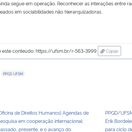
inda segue em operação. Reconhecer as interações entre r
seados em sociabilidades não hierarquizadoras.
 este conteúdo:
https://ufsm.br/r-563-3999
Copiar
para área d
,
PPGD UFSM
Oficina de Direitos Humanos] Agendas de
PPGD/UFSM 
esquisa em cooperação internacional:
Érik Bordel
assado, presente, e o avanço do
para ciclo 