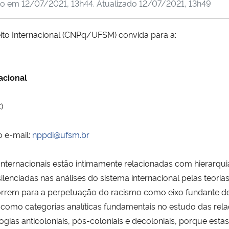
do em
12/07/2021, 13h44
. Atualizado
12/07/2021, 13h49
ito Internacional (CNPq/UFSM) convida para a:
nacional
)
o e-mail:
nppdi@ufsm.br
 Internacionais estão intimamente relacionadas com hierarquia
lenciadas nas análises do sistema internacional pelas teori
correm para a perpetuação do racismo como eixo fundante des
e como categorias analíticas fundamentais no estudo das re
logias anticoloniais, pós-coloniais e decoloniais, porque e