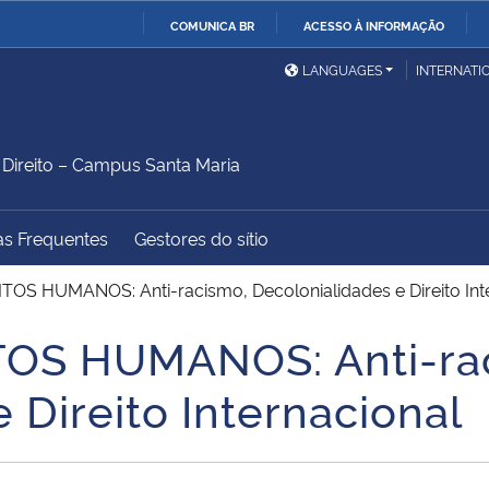
COMUNICA BR
ACESSO À INFORMAÇÃO
Ministério da Defesa
Ministério das Relações
Mini
IR
LANGUAGES
INTERNATI
Exteriores
PARA
O
Ministério da Cidadania
Ministério da Saúde
Mini
CONTEÚDO
ireito – Campus Santa Maria
as Frequentes
Gestores do sítio
Ministério do
Controladoria-Geral da
Mini
Desenvolvimento Regional
União
Famí
TOS HUMANOS: Anti-racismo, Decolonialidades e Direito Int
Hum
TOS HUMANOS: Anti-ra
Advocacia-Geral da União
Banco Central do Brasil
Plan
 Direito Internacional