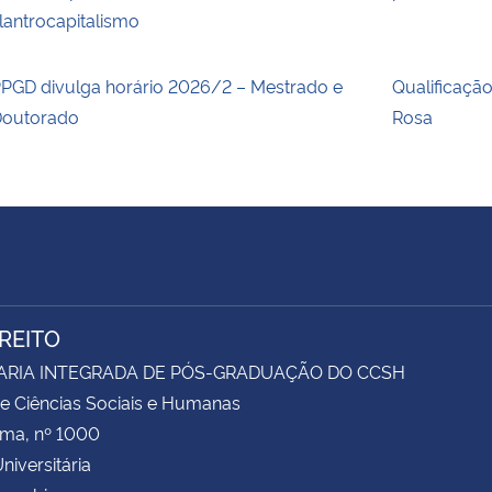
ilantrocapitalismo
PGD divulga horário 2026/2 – Mestrado e
Qualificaçã
outorado
Rosa
IREITO
ARIA INTEGRADA DE PÓS-GRADUAÇÃO DO CCSH
e Ciências Sociais e Humanas
ima, nº 1000
niversitária