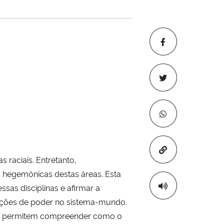
Copiar para áre
s raciais. Entretanto,
as hegemônicas destas áreas. Esta
sas disciplinas e afirmar a
lações de poder no sistema-mundo.
stas permitem compreender como o