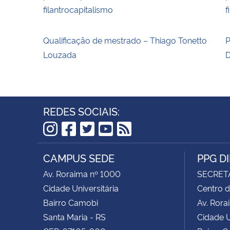
filantrocapitalismo
f
Qualificação de mestrado – Thiago Tonetto
P
Louzada
D
REDES SOCIAIS:
Instagram
Facebook
Twitter
YouTube
RSS
CAMPUS SEDE
PPG D
Av. Roraima nº 1000
SECRET
Cidade Universitária
Centro d
Bairro Camobi
Av. Rora
Santa Maria - RS
Cidade U