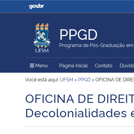
Casa Civil
Ministério da Justiça e
Segurança Pública
PPGD
Ministério da Agricultura,
Ministério da Educação
Programa de Pós-Graduação em D
Pecuária e Abastecimento
Menu Principal do Sítio
Menu
Página Inicial
Contato
Dúvid
Ministério do Meio Ambiente
Ministério do Turismo
Você está aqui:
UFSM
>
PPGD
>
OFICINA DE DIREI
OFICINA DE DIREI
Início do conteúdo
Secretaria de Governo
Gabinete de Segurança
Decolonialidades e
Institucional