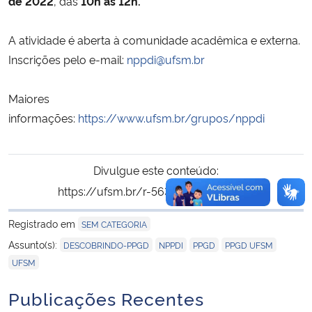
de 2022
, das
10h às 12h.
A atividade é aberta à comunidade acadêmica e externa.
Inscrições pelo e-mail:
nppdi@ufsm.br
Maiores
informações:
https://www.ufsm.br/grupos/nppdi
Divulgue este conteúdo:
https://ufsm.br/r-563-4107
Copiar
para área de tran
Registrado em
SEM CATEGORIA
,
,
,
,
Assunto(s):
DESCOBRINDO-PPGD
NPPDI
PPGD
PPGD UFSM
UFSM
Publicações Recentes