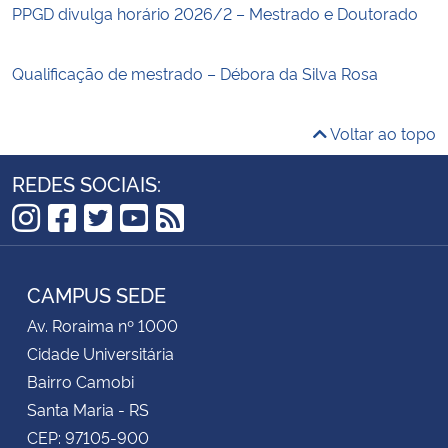
PPGD divulga horário 2026/2 – Mestrado e Doutorado
Qualificação de mestrado – Débora da Silva Rosa
Voltar ao topo
REDES SOCIAIS:
Instagram
Facebook
Twitter
YouTube
RSS
CAMPUS SEDE
Av. Roraima nº 1000
Cidade Universitária
Bairro Camobi
Santa Maria - RS
CEP: 97105-900