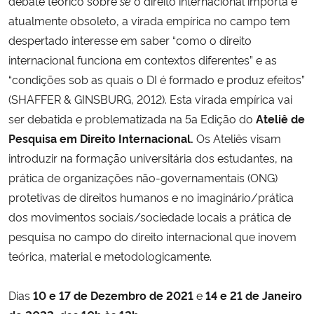
debate teórico sobre
se
o direito internacional importa é
atualmente obsoleto, a virada empírica no campo tem
Secretaria-Geral
despertado interesse em saber “como o direito
internacional funciona em contextos diferentes” e as
Secretaria de Governo
“condições sob as quais o DI é formado e produz efeitos”
(SHAFFER & GINSBURG, 2012). Esta virada empírica vai
Gabinete de Segurança Institucional
ser debatida e problematizada na 5a Edição do
Ateliê de
Pesquisa em Direito Internacional.
Os Ateliês visam
Advocacia-Geral da União
introduzir na formação universitária dos estudantes, na
prática de organizações não-governamentais (ONG)
Banco Central do Brasil
protetivas de direitos humanos e no imaginário/prática
dos movimentos sociais/sociedade locais a prática de
Planalto
pesquisa no campo do direito internacional que inovem
teórica, material e metodologicamente.
Dias
10 e 17 de Dezembro de 2021
e
14 e 21 de Janeiro