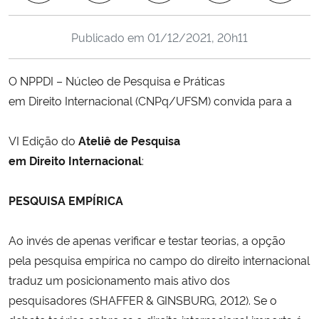
Ministério da Cidadania
Publicado em
01/12/2021, 20h11
Ministério da Saúde
O NPPDI – Núcleo de Pesquisa e Práticas
Ministério de Minas e Energia
em Direito Internacional (CNPq/UFSM) convida para a
Ministério da Ciência, Tecnologia, Inovações e Comunicações
VI Edição do
Ateliê de Pesquisa
em Direito Internacional
:
Ministério do Meio Ambiente
PESQUISA EMPÍRICA
Ministério do Turismo
Ao invés de apenas verificar e testar teorias, a opção
Ministério do Desenvolvimento Regional
pela pesquisa empírica no campo do direito internacional
Controladoria-Geral da União
traduz um posicionamento mais ativo dos
pesquisadores (SHAFFER & GINSBURG, 2012). Se o
Ministério da Mulher, da Família e dos Direitos Humanos