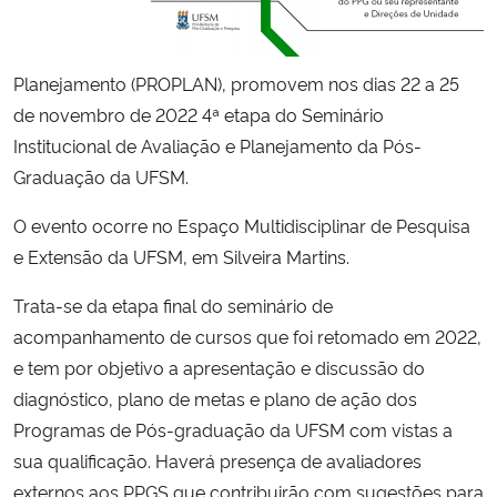
Secretaria-Geral
Planejamento (PROPLAN), promovem nos dias 22 a 25
Secretaria de Governo
de novembro de 2022 4ª etapa do Seminário
Institucional de Avaliação e Planejamento da Pós-
Gabinete de Segurança Institucional
Graduação da UFSM.
O evento ocorre no Espaço Multidisciplinar de Pesquisa
Advocacia-Geral da União
e Extensão da UFSM, em Silveira Martins.
Banco Central do Brasil
Trata-se da etapa final do seminário de
acompanhamento de cursos que foi retomado em 2022,
Planalto
e tem por objetivo a apresentação e discussão do
diagnóstico, plano de metas e plano de ação dos
Programas de Pós-graduação da UFSM com vistas a
sua qualificação. Haverá presença de avaliadores
externos aos PPGS que contribuirão com sugestões para