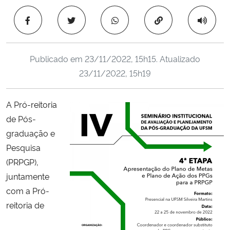
Ministério da Cidadania
Copiar para área 
Ministério da Saúde
Publicado em
23/11/2022, 15h15
. Atualizado
Ministério de Minas e Energia
23/11/2022, 15h19
Ministério da Ciência, Tecnologia, Inovações e Comunicações
A Pró-reitoria
de Pós-
Ministério do Meio Ambiente
graduação e
Ministério do Turismo
Pesquisa
(PRPGP),
Ministério do Desenvolvimento Regional
juntamente
com a Pró-
Controladoria-Geral da União
reitoria de
Ministério da Mulher, da Família e dos Direitos Humanos