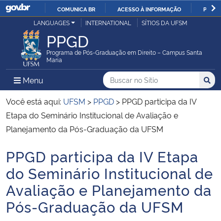
COMUNICA BR
ACESSO À INFORMAÇÃO
PARTI
Casa Civil
LANGUAGES
INTERNATIONAL
SÍTIOS DA UFSM
IR
PPGD
PARA
Ministério da Justiça e Segurança Pública
O
Programa de Pós-Graduação em Direito – Campus Santa
Maria
CONTEÚDO
Ministério da Defesa
Buscar no no Sítio
Busca
Busca:
Menu Principal do Sítio
Menu
Busc
Ministério das Relações Exteriores
Você está aqui:
UFSM
>
PPGD
>
PPGD participa da IV
Etapa do Seminário Institucional de Avaliação e
Ministério da Economia
Planejamento da Pós-Graduação da UFSM
PPGD participa da IV Etapa
Ministério da Infraestrutura
Início do conteúdo
do Seminário Institucional de
Ministério da Agricultura, Pecuária e Abastecimento
Avaliação e Planejamento da
Pós-Graduação da UFSM
Ministério da Educação