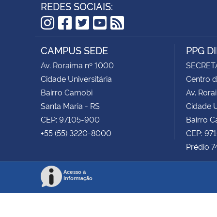
REDES SOCIAIS:
Instagram
Facebook
Twitter
YouTube
RSS
CAMPUS SEDE
PPG D
Av. Roraima nº 1000
SECRET
Cidade Universitária
Centro d
Bairro Camobi
Av. Rora
Santa Maria - RS
Cidade U
CEP: 97105-900
Bairro 
+55 (55) 3220-8000
CEP: 97
Prédio 7
Acesso à
Informação