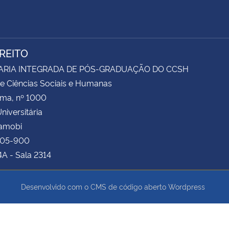
IREITO
ARIA INTEGRADA DE PÓS-GRADUAÇÃO DO CCSH
e Ciências Sociais e Humanas
ima, nº 1000
niversitária
Camobi
105-900
4A - Sala 2314
Desenvolvido com o CMS de código aberto
Wordpress