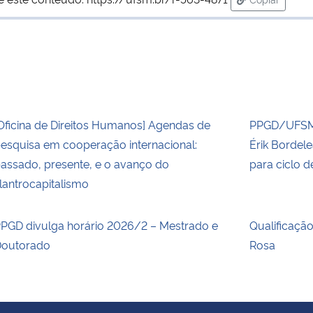
para área d
Oficina de Direitos Humanos] Agendas de
PPGD/UFSM 
esquisa em cooperação internacional:
Érik Bordel
assado, presente, e o avanço do
para ciclo 
ilantrocapitalismo
PGD divulga horário 2026/2 – Mestrado e
Qualificaçã
outorado
Rosa