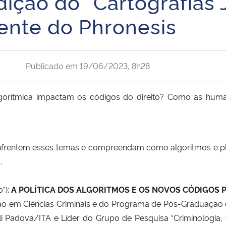
ição do “Cartografias J
ente do Phronesis
Publicado em
19/06/2023, 8h28
a algorítmica impactam os códigos do direito? Como as h
enfrentem esses temas e compreendam como algoritmos e pl
.
o”):
A POLÍTICA DOS ALGORITMOS E OS NOVOS CÓDIGOS P
o em Ciências Criminais e do Programa de Pós-Graduação 
 di Padova/ITA e Líder do Grupo de Pesquisa “Criminologia, Cu