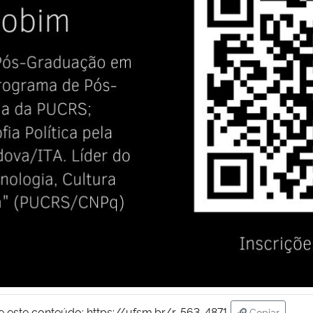
e este conteúdo:
https://ufsm.br/r-563-4871
Copiar