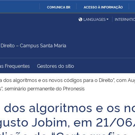
COMUNICA BR
ACESSO À INFORMAÇÃO
Ministério da Defesa
Ministério das Relações
Mini
IR
LANGUAGES
INTERNATI
Exteriores
PARA
O
Ministério da Cidadania
Ministério da Saúde
Mini
CONTEÚDO
ireito – Campus Santa Maria
as Frequentes
Gestores do sítio
Ministério do
Controladoria-Geral da
Mini
Desenvolvimento Regional
União
Famí
tica dos algoritmos e os novos códigos para o Direito”, com
Hum
as”, seminário permanente do Phronesis
ca dos algoritmos e os 
Advocacia-Geral da União
Banco Central do Brasil
Plan
ugusto Jobim, em 21/0