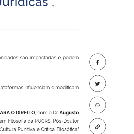
urídicas”,
umanidades são impactadas e podem
ataformas influenciam e modificam
ARA O DIREITO
, com o Dr.
Augusto
em Filosofia da PUCRS, Pós-Doutor
Copiar para áre
ltura Punitiva e Crítica Filosófica”