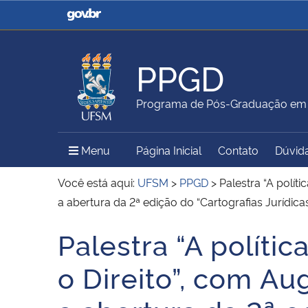
Casa Civil
Ministério da Justiça e
Segurança Pública
PPGD
Ministério da Agricultura,
Ministério da Educação
Programa de Pós-Graduação em D
Pecuária e Abastecimento
Menu Principal do Sítio
Menu
Página Inicial
Contato
Dúvid
Ministério do Meio Ambiente
Ministério do Turismo
Você está aqui:
UFSM
>
PPGD
>
Palestra “A polí
a abertura da 2ª edição do “Cartografias Jurídic
Palestra “A políti
Secretaria de Governo
Gabinete de Segurança
Início do conteúdo
Institucional
o Direito”, com A