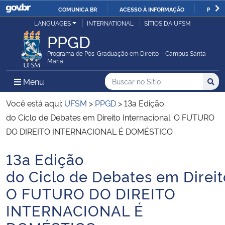
COMUNICA BR
ACESSO À INFORMAÇÃO
PARTI
Casa Civil
LANGUAGES
INTERNATIONAL
SÍTIOS DA UFSM
IR
PPGD
PARA
Ministério da Justiça e Segurança Pública
O
Programa de Pós-Graduação em Direito – Campus Santa
Maria
CONTEÚDO
Ministério da Defesa
Buscar no no Sítio
Busca
Busca:
Menu Principal do Sítio
Menu
Busc
Ministério das Relações Exteriores
Você está aqui:
UFSM
>
PPGD
>
13a Edição
do Ciclo de Debates em Direito Internacional: O FUTURO
Ministério da Economia
DO DIREITO INTERNACIONAL É DOMÉSTICO
13a Edição
Ministério da Infraestrutura
Início do conteúdo
do Ciclo de Debates em Direit
Ministério da Agricultura, Pecuária e Abastecimento
O FUTURO DO DIREITO
INTERNACIONAL É
Ministério da Educação