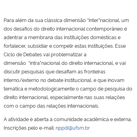
Secretaria-Geral
Para além da sua clássica dimensão “inter”nacional, um
dos desafios do direito internacional contemporâneo é
Secretaria de Governo
adentrar a membrana das instituições domésticas e
fortalecer, subsidiar e compelir estas instituições. Esse
Gabinete de Segurança Institucional
Ciclo de Debates vai problematizar a
dimensão “intra”nacional do direito internacional, e vai
Advocacia-Geral da União
discutir pesquisas que desafiam as fronteiras
Banco Central do Brasil
interno/externo no debate institucional, e que inovam
temática e metodologicamente o campo de pesquisa do
Planalto
direito internacional, especialmente nas suas relações
com o campo das relações internacionais.
A atividade é aberta à comunidade acadêmica e externa.
Inscrições pelo e-mail:
nppdi@ufsm.br