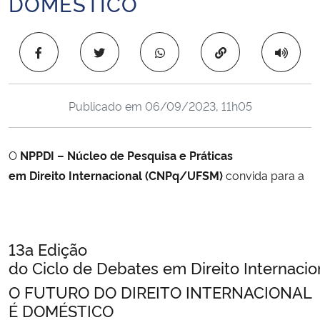
DOMÉSTICO
Ministério da Cidadania
Copiar para área 
Ministério da Saúde
Ministério de Minas e Energia
Publicado em
06/09/2023, 11h05
Ministério da Ciência, Tecnologia, Inovações e Comunicações
O
NPPDI – Núcleo de Pesquisa e Práticas
Ministério do Meio Ambiente
em Direito Internacional (CNPq/UFSM)
convida para a
Ministério do Turismo
Ministério do Desenvolvimento Regional
13a Edição
do Ciclo de Debates em Direito Internacion
Controladoria-Geral da União
O FUTURO DO DIREITO INTERNACIONAL
É DOMÉSTICO
Ministério da Mulher, da Família e dos Direitos Humanos