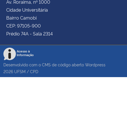
Av. Roraima, nº 1000
Cidade Universitária
Bairro Camobi
CEP: 97105-900
Prédio 74A - Sala 2314
Acesso à
Informação
Desenvolvido com o CMS de código aberto
Wordpress
2026
UFSM
/
CPD