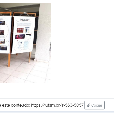
e este conteúdo:
https://ufsm.br/r-563-5057
Copiar
para área d