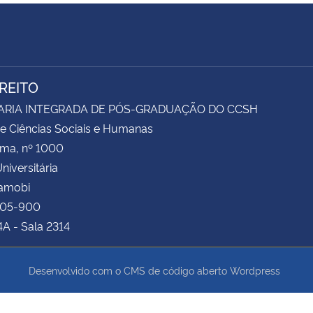
IREITO
ARIA INTEGRADA DE PÓS-GRADUAÇÃO DO CCSH
e Ciências Sociais e Humanas
ima, nº 1000
niversitária
Camobi
105-900
4A - Sala 2314
Desenvolvido com o CMS de código aberto
Wordpress