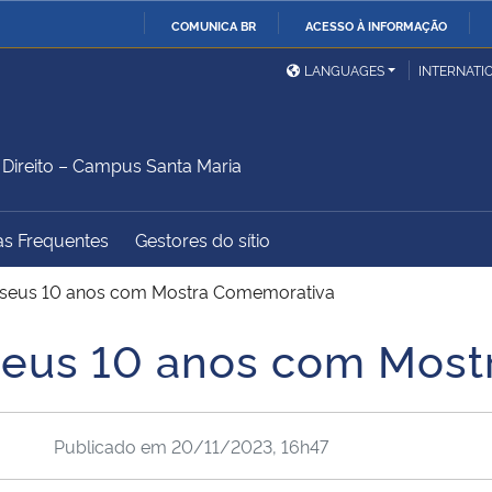
COMUNICA BR
ACESSO À INFORMAÇÃO
Ministério da Defesa
Ministério das Relações
Mini
IR
LANGUAGES
INTERNATI
Exteriores
PARA
O
Ministério da Cidadania
Ministério da Saúde
Mini
CONTEÚDO
ireito – Campus Santa Maria
as Frequentes
Gestores do sítio
Ministério do
Controladoria-Geral da
Mini
Desenvolvimento Regional
União
Famí
a seus 10 anos com Mostra Comemorativa
Hum
 seus 10 anos com Mos
Advocacia-Geral da União
Banco Central do Brasil
Plan
Publicado em
20/11/2023, 16h47