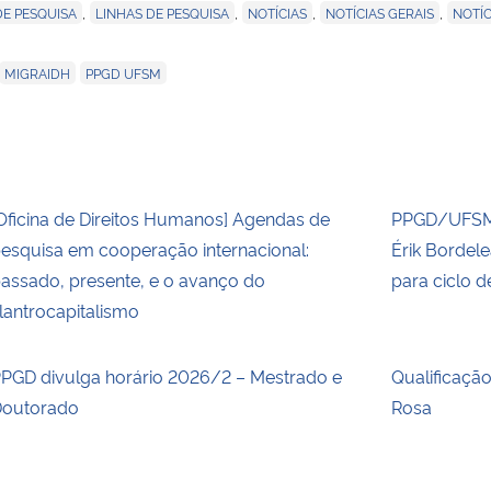
,
,
,
,
DE PESQUISA
LINHAS DE PESQUISA
NOTÍCIAS
NOTÍCIAS GERAIS
NOTÍC
,
MIGRAIDH
PPGD UFSM
Oficina de Direitos Humanos] Agendas de
PPGD/UFSM 
esquisa em cooperação internacional:
Érik Bordel
assado, presente, e o avanço do
para ciclo 
ilantrocapitalismo
PGD divulga horário 2026/2 – Mestrado e
Qualificaçã
outorado
Rosa