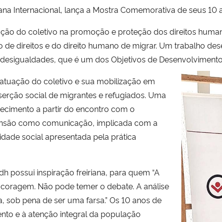
na Internacional, lança a Mostra Comemorativa de seus 10 
ação do coletivo na promoção e proteção dos d
ireitos huma
 de direitos e do d
ireito humano de migrar. Um trabalho des
desigualdades, que é um dos Objetivos de Desenvolvimento
 atuação do coletivo e sua mobilização em
inserção social de migrantes e refugiados. Uma
cimento a partir do encontro com o
ensão como comunicação, implicada com a
idade social apresentada pela prática
h possui inspiração freiriana, para quem
“A
 coragem. Não pode temer o debate. A análise
a, sob pena de ser uma farsa.” Os 10 anos de
nto e à atenção integral da população