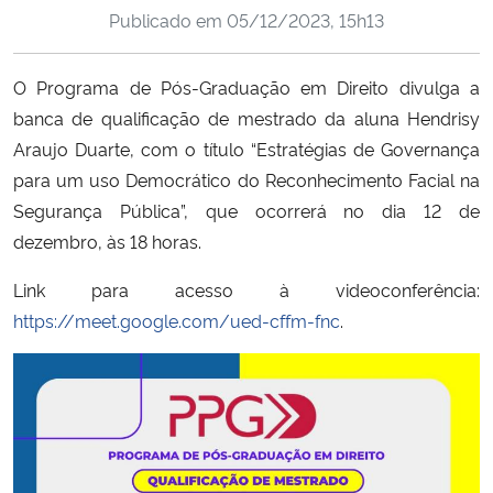
Publicado em
05/12/2023, 15h13
Ministério da Cidadania
Ministério da Saúde
O Programa de Pós-Graduação em Direito divulga a
banca de qualificação de mestrado da aluna Hendrisy
Ministério de Minas e Energia
Araujo Duarte, com o título “Estratégias de Governança
para um uso Democrático do Reconhecimento Facial na
Ministério da Ciência, Tecnologia, Inovações e Comunicações
Segurança Pública”, que ocorrerá no dia 12 de
dezembro, às 18 horas.
Ministério do Meio Ambiente
Link para acesso à videoconferência:
Ministério do Turismo
https://meet.google.com/ued-cffm-fnc
.
Ministério do Desenvolvimento Regional
Controladoria-Geral da União
Ministério da Mulher, da Família e dos Direitos Humanos