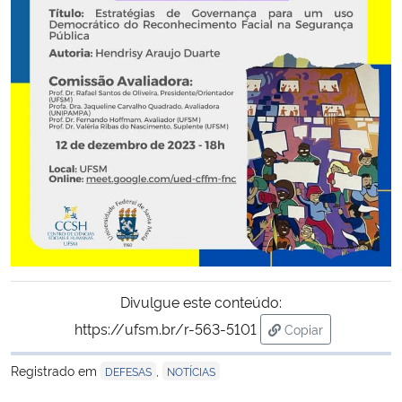
Secretaria-Geral
Secretaria de Governo
Gabinete de Segurança Institucional
Advocacia-Geral da União
Banco Central do Brasil
Planalto
Divulgue este conteúdo:
https://ufsm.br/r-563-5101
Copiar
para área de tran
Registrado em
,
DEFESAS
NOTÍCIAS