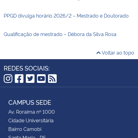
PPGD divulga horário 2026/2 – Mestrado e Doutorado
Qualificação de mestrado – Débora da Silva Rosa
Voltar ao topo
REDES SOCIAIS:
Instagram
Facebook
Twitter
YouTube
RSS
CAMPUS SEDE
Av. Roraima nº 1000
Cidade Universitária
Bairro Camobi
Santa Maria - RS