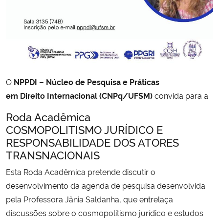
Secretaria-Geral
Secretaria de Governo
Gabinete de Segurança Institucional
O
NPPDI – Núcleo de Pesquisa e Práticas
em Direito Internacional (CNPq/UFSM)
convida para a
Advocacia-Geral da União
Roda Acadêmica
COSMOPOLITISMO JURÍDICO E
Banco Central do Brasil
RESPONSABILIDADE DOS ATORES
TRANSNACIONAIS
Planalto
Esta Roda Acadêmica pretende discutir o
desenvolvimento da agenda de pesquisa desenvolvida
pela Professora Jânia Saldanha, que entrelaça
discussões sobre o cosmopolitismo jurídico e estudos