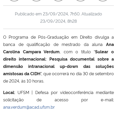
Ministério da Cidadania
Publicado em
23/09/2024, 7h50
. Atualizado
Ministério da Saúde
23/09/2024, 8h28
Ministério de Minas e Energia
O Programa de Pós-Graduação em Direito divulga a
banca de qualificação de mestrado da aluna
Ana
Ministério da Ciência, Tecnologia, Inovações e Comunicações
Carolina Campara Verdum
, com o título “
Sulear o
direito internacional: Pesquisa documental sobre a
Ministério do Meio Ambiente
dimensão intranacional up-down das soluções
amistosas da CIDH
”, que ocorrerá no dia 30 de setembro
Ministério do Turismo
de 2024, às 10 horas.
Ministério do Desenvolvimento Regional
Local:
UFSM | Defesa por videoconferência mediante
solicitação de acesso por e-mail:
Controladoria-Geral da União
ana.verdum@acad.ufsm.br
Ministério da Mulher, da Família e dos Direitos Humanos