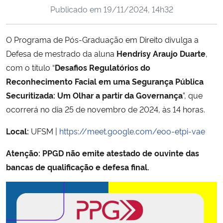
Publicado em
19/11/2024, 14h32
Ministério da Cidadania
Ministério da Saúde
O Programa de Pós-Graduação em Direito divulga a
Defesa de mestrado da aluna
Hendrisy Araujo Duarte
,
Ministério de Minas e Energia
com o título “
Desafios Regulatórios do
Reconhecimento Facial em uma Segurança Pública
Ministério da Ciência, Tecnologia, Inovações e Comunicações
Securitizada: Um Olhar a partir da Governança
”, que
ocorrerá no dia 25 de novembro de 2024, às 14 horas.
Ministério do Meio Ambiente
Local:
UFSM |
https://meet.google.com/eoo-etpi-vae
Ministério do Turismo
Atenção: PPGD não emite atestado de ouvinte das
bancas de qualificação e defesa final.
Ministério do Desenvolvimento Regional
Controladoria-Geral da União
Ministério da Mulher, da Família e dos Direitos Humanos