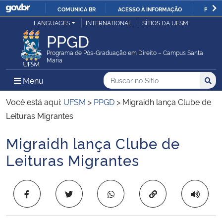
COMUNICA BR
ACESSO À INFORMAÇÃO
PARTI
Casa Civil
LANGUAGES
INTERNATIONAL
SÍTIOS DA UFSM
IR
PPGD
PARA
Ministério da Justiça e Segurança Pública
O
Programa de Pós-Graduação em Direito – Campus Santa
Maria
CONTEÚDO
Ministério da Defesa
Buscar no no Sítio
Busca
Busca:
Menu Principal do Sítio
Menu
Busc
Ministério das Relações Exteriores
Você está aqui:
UFSM
>
PPGD
>
Migraidh lança Clube de
Leituras Migrantes
Ministério da Economia
Migraidh lança Clube de
Início do conteúdo
Ministério da Infraestrutura
Leituras Migrantes
Ministério da Agricultura, Pecuária e Abastecimento
Copiar para área 
Ministério da Educação