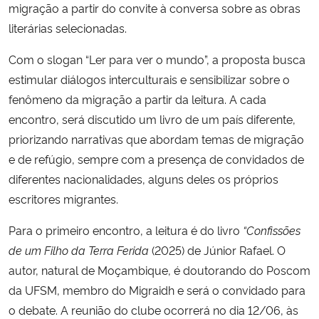
migração a partir do convite à conversa sobre as obras
literárias selecionadas.
Secretaria-Geral
Com o slogan “Ler para ver o mundo”, a proposta busca
Secretaria de Governo
estimular diálogos interculturais e sensibilizar sobre o
fenômeno da migração a partir da leitura. A cada
Gabinete de Segurança Institucional
encontro, será discutido um livro de um país diferente,
priorizando narrativas que abordam temas de migração
Advocacia-Geral da União
e de refúgio, sempre com a presença de convidados de
diferentes nacionalidades, alguns deles os próprios
Banco Central do Brasil
escritores migrantes.
Planalto
Para o primeiro encontro, a leitura é do livro
“Confissões
de um Filho da Terra Ferida
(2025) de Júnior Rafael. O
autor, natural de Moçambique, é doutorando do Poscom
da UFSM, membro do Migraidh e será o convidado para
o debate. A reunião do clube ocorrerá no dia 12/06, às