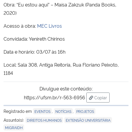
Obra: “Eu estou aqui” – Maísa Zakzuk (Panda Books,
2020)
Acesso à obra:
MEC Livros
Convidada: Yenireth Chirinos
Data e horário: 03/07 às 16h
Local: Sala 308, Antiga Reitoria, Rua Floriano Peixoto,
1184
Divulgue este conteúdo:
https://ufsm.br/r-563-6956
Copiar
para área de tran
Registrado em
,
,
EVENTOS
NOTÍCIAS
PROJETOS
,
,
Assunto(s):
DIREITOS HUMANOS
EXTENSÃO UNIVERSITÁRIA
MIGRAIDH